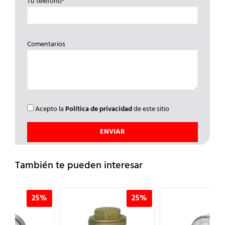
Tu teléfono*
Comentarios
Acepto la
Política de privacidad
de este sitio
También te pueden interesar
%
25%
25%