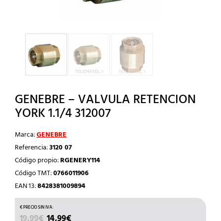
GENEBRE – VALVULA RETENCION
YORK 1.1/4 312007
Marca:
GENEBRE
Referencia:
3120 07
Código propio:
RGENERY114
Código TMT:
0766011906
EAN 13:
8428381009894
EL
EL
19,99
€
14,99
€