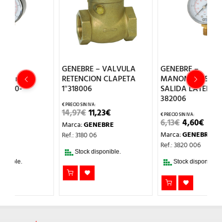
GENEBRE – VALVULA
GENEBRE –
G
RETENCION CLAPETA
MANOMETR.53mm
M
1″318006
SALIDA LATER.0-6KG
0
382006
EL
EL
14,97
€
11,23
€
6
PRECIO
PRECIO
EL
EL
6,13
€
4,60
€
Marca:
GENEBRE
M
ORIGINAL
ACTUAL
PRECIO
PRECIO
ERA:
ES:
Marca:
GENEBRE
Ref.: 3180 06
Re
ORIGINAL
ACTUAL
14,97€.
11,23€.
ERA:
ES:
Ref.: 3820 006
6,13€.
4,60€.
Stock disponible.
Stock disponible.