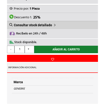
PRECIO
PRECIO
ORIGINAL
ACTUAL
Precio por:
1 Pieza
ERA:
ES:
19,99€.
14,99€.
Descuento 1:
25%
Consultar stock detallado
Recíbelo en 24h / 48h
Stock disponible.
GENEBRE
-
+
AÑADIR AL CARRITO
-
VALVULA
RETENCION
YORK
INFORMACIÓN ADICIONAL
1.1/4
312007
cantidad
Marca
GENEBRE