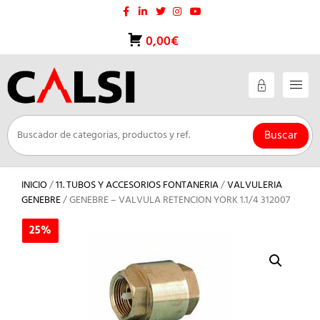
Saltar
al
contenido
0,00€
Buscar
INICIO
/
11. TUBOS Y ACCESORIOS FONTANERIA
/
VALVULERIA
GENEBRE
/ GENEBRE – VALVULA RETENCION YORK 1.1/4 312007
25%
25%