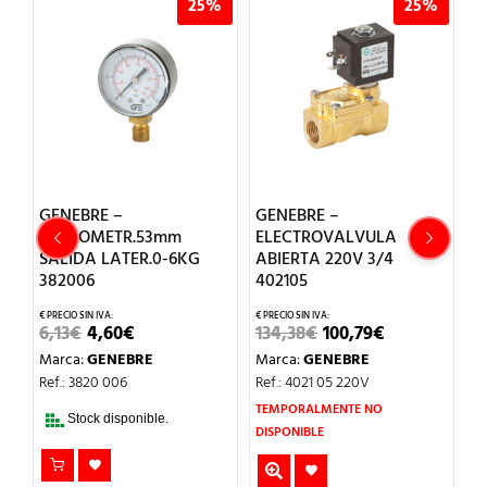
%
25%
25%
GENEBRE –
GENEBRE –
G
MANOMETR.53mm
ELECTROVALVULA
V
SALIDA LATER.0-6KG
ABIERTA 220V 3/4
3
382006
402105
2
EL
EL
EL
EL
6,13
€
4,60
€
134,38
€
100,79
€
M
CIO
PRECIO
PRECIO
PRECIO
PRECIO
Marca:
GENEBRE
Marca:
GENEBRE
Re
UAL
ORIGINAL
ACTUAL
ORIGINAL
ACTUAL
ERA:
ES:
ERA:
ES:
Ref.: 3820 006
Ref.: 4021 05 220V
94€.
6,13€.
4,60€.
134,38€.
100,79€.
TEMPORALMENTE NO
Stock disponible.
DISPONIBLE