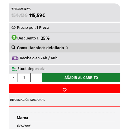
EL
EL
154,12
€
115,59
€
PRECIO
PRECIO
ORIGINAL
ACTUAL
Precio por:
1 Pieza
ERA:
ES:
154,12€.
115,59€.
Descuento 1:
25%
Consultar stock detallado
Recíbelo en 24h / 48h
Stock disponible.
GENEBRE
-
+
AÑADIR AL CARRITO
-
ELECTROVALVULA
ABIERTA
220V
INFORMACIÓN ADICIONAL
1"
402106
cantidad
Marca
GENEBRE