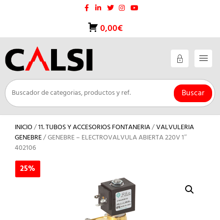
Saltar
al
contenido
0,00€
Buscar
INICIO
/
11. TUBOS Y ACCESORIOS FONTANERIA
/
VALVULERIA
GENEBRE
/ GENEBRE – ELECTROVALVULA ABIERTA 220V 1″
402106
25%
25%