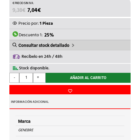
EL
EL
9,38
€
7,04
€
PRECIO
PRECIO
ORIGINAL
ACTUAL
Precio por:
1 Pieza
ERA:
ES:
9,38€.
7,04€.
Descuento 1:
25%
Consultar stock detallado
Recíbelo en 24h / 48h
Stock disponible.
GENEBRE
-
+
AÑADIR AL CARRITO
-
FILTRO
PARA
VALVULA
INFORMACIÓN ADICIONAL
YORK
3"
316011
Marca
cantidad
GENEBRE