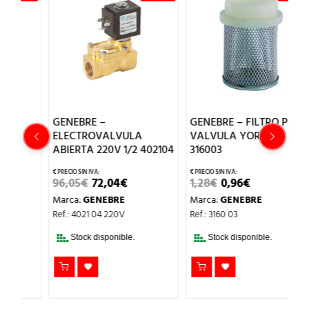
GENEBRE –
GENEBRE – FILTRO PARA
G
ELECTROVALVULA
VALVULA YORK 3/8
E
ABIERTA 220V 1/2 402104
316003
A
4
EL
EL
EL
EL
96,05
€
72,04
€
1,28
€
0,96
€
PRECIO
PRECIO
PRECIO
PRECIO
9
Marca:
GENEBRE
Marca:
GENEBRE
ORIGINAL
ACTUAL
ORIGINAL
ACTUAL
O
ERA:
ES:
ERA:
ES:
M
Ref.: 4021 04 220V
Ref.: 3160 03
AL
96,05€.
72,04€.
1,28€.
0,96€.
Re
.
Stock disponible.
Stock disponible.