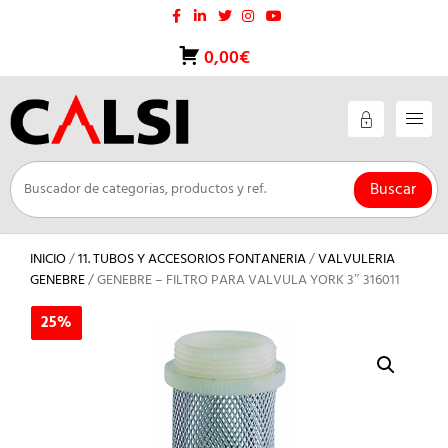
Saltar
al
contenido
0,00€
Buscar
INICIO
/
11. TUBOS Y ACCESORIOS FONTANERIA
/
VALVULERIA
GENEBRE
/ GENEBRE – FILTRO PARA VALVULA YORK 3″ 316011
25%
25%