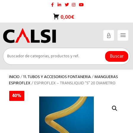
Saltar
al
contenido
0,00€
Buscar
INICIO
/
11. TUBOS Y ACCESORIOS FONTANERIA
/
MANGUERAS
ESPIROFLEX
/ ESPIROFLEX – TRANSLIQUID “S” 20 DIAMETRO
40%
40%