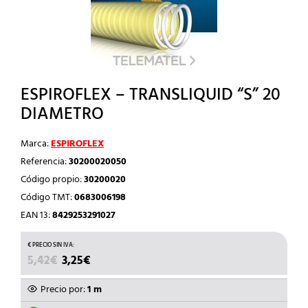
ESPIROFLEX – TRANSLIQUID “S” 20
DIAMETRO
Marca:
ESPIROFLEX
Referencia:
30200020050
Código propio:
30200020
Código TMT:
0683006198
EAN 13:
8429253291027
EL
EL
5,42
€
3,25
€
PRECIO
PRECIO
ORIGINAL
ACTUAL
Precio por:
1 m
ERA:
ES: