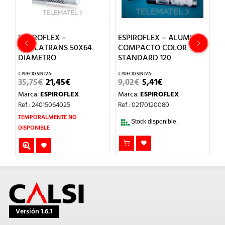
ESPIROFLEX –
ESPIROFLEX – ALUMINIO
E
MALLATRANS 50X64
COMPACTO COLOR
M
DIAMETRO
STANDARD 120
D
EL
EL
EL
EL
35,75
€
21,45
€
9,02
€
5,41
€
1
PRECIO
PRECIO
PRECIO
PRECIO
Marca:
ESPIROFLEX
Marca:
ESPIROFLEX
M
L
ORIGINAL
ACTUAL
ORIGINAL
ACTUAL
ERA:
ES:
ERA:
ES:
Ref.: 24015064025
Ref.: 02170120080
Re
35,75€.
21,45€.
9,02€.
5,41€.
TEMPORALMENTE NO
Stock disponible.
DISPONIBLE
Versión 1.6.1