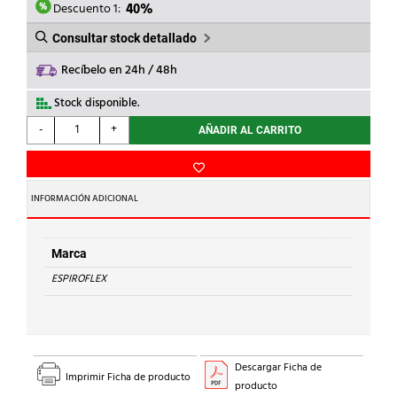
5,42€.
3,25€.
Descuento 1:
40%
Consultar stock detallado
Recíbelo en 24h / 48h
Stock disponible.
ESPIROFLEX
-
+
AÑADIR AL CARRITO
-
TRANSLIQUID
"S"
20
INFORMACIÓN ADICIONAL
DIAMETRO
cantidad
Marca
ESPIROFLEX
Descargar Ficha de
Imprimir Ficha de producto
producto