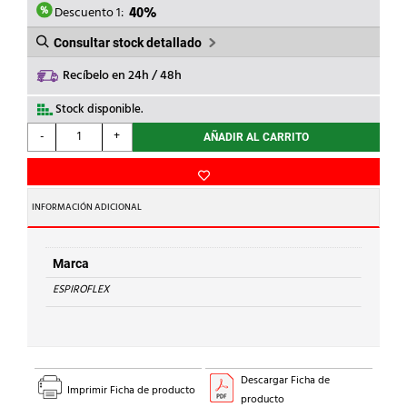
9,02€.
5,41€.
Descuento 1:
40%
Consultar stock detallado
Recíbelo en 24h / 48h
Stock disponible.
ESPIROFLEX
-
+
AÑADIR AL CARRITO
-
ALUMINIO
COMPACTO
COLOR
INFORMACIÓN ADICIONAL
STANDARD
120
cantidad
Marca
ESPIROFLEX
Descargar Ficha de
Imprimir Ficha de producto
producto