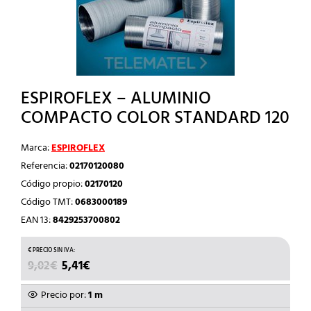
ESPIROFLEX – ALUMINIO
COMPACTO COLOR STANDARD 120
Marca:
ESPIROFLEX
Referencia:
02170120080
Código propio:
02170120
Código TMT:
0683000189
EAN 13:
8429253700802
EL
EL
9,02
€
5,41
€
PRECIO
PRECIO
ORIGINAL
ACTUAL
Precio por:
1 m
ERA:
ES: