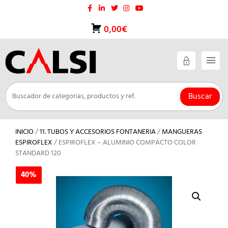
Saltar
al
contenido
0,00€
Buscar
INICIO
/
11. TUBOS Y ACCESORIOS FONTANERIA
/
MANGUERAS
ESPIROFLEX
/ ESPIROFLEX – ALUMINIO COMPACTO COLOR
STANDARD 120
40%
40%