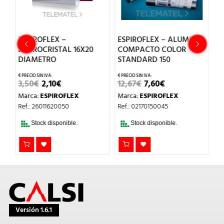
ESPIROFLEX –
ESPIROFLEX – ALUMINIO
E
ESPIROCRISTAL 16X20
COMPACTO COLOR
E
DIAMETRO
STANDARD 150
D
EL
EL
EL
EL
3,50
€
2,10
€
12,67
€
7,60
€
2
PRECIO
PRECIO
PRECIO
PRECIO
Marca:
ESPIROFLEX
Marca:
ESPIROFLEX
M
ORIGINAL
ACTUAL
ORIGINAL
ACTUAL
ERA:
ES:
ERA:
ES:
Ref.: 26011620050
Ref.: 02170150045
Re
3,50€.
2,10€.
12,67€.
7,60€.
Stock disponible.
Stock disponible.
Versión 1.6.1