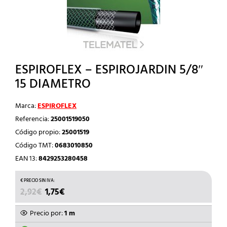
ESPIROFLEX – ESPIROJARDIN 5/8″
15 DIAMETRO
Marca:
ESPIROFLEX
Referencia:
25001519050
Código propio:
25001519
Código TMT:
0683010850
EAN 13:
8429253280458
EL
EL
2,92
€
1,75
€
PRECIO
PRECIO
ORIGINAL
ACTUAL
Precio por:
1 m
ERA:
ES: