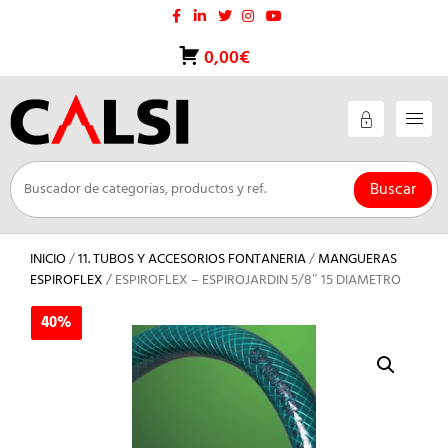
Saltar
al
contenido
0,00€
Buscar
INICIO
/
11. TUBOS Y ACCESORIOS FONTANERIA
/
MANGUERAS
ESPIROFLEX
/ ESPIROFLEX – ESPIROJARDIN 5/8″ 15 DIAMETRO
40%
40%