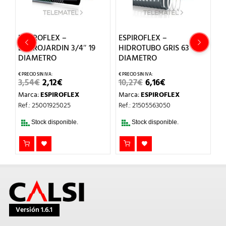
ESPIROFLEX –
ESPIROFLEX –
E
ESPIROJARDIN 3/4″ 19
HIDROTUBO GRIS 63
M
DIAMETRO
DIAMETRO
D
EL
EL
EL
EL
3,54
€
2,12
€
10,27
€
6,16
€
1
PRECIO
PRECIO
PRECIO
PRECIO
Marca:
ESPIROFLEX
Marca:
ESPIROFLEX
M
L
ORIGINAL
ACTUAL
ORIGINAL
ACTUAL
ERA:
ES:
ERA:
ES:
Ref.: 25001925025
Ref.: 21505563050
Re
3,54€.
2,12€.
10,27€.
6,16€.
Stock disponible.
Stock disponible.
Versión 1.6.1