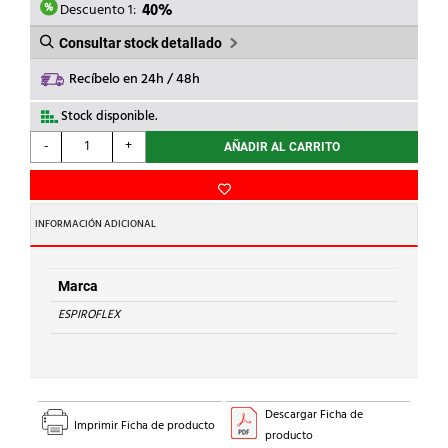
2,92€.
1,75€.
Descuento 1:
40%
Consultar stock detallado
Recíbelo en 24h / 48h
Stock disponible.
ESPIROFLEX
-
+
AÑADIR AL CARRITO
-
ESPIROJARDIN
5/8"
15
INFORMACIÓN ADICIONAL
DIAMETRO
cantidad
Marca
ESPIROFLEX
Descargar Ficha de
Imprimir Ficha de producto
producto