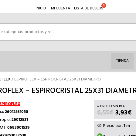
INICIO
MI CUENTA
LISTA DE DESEOS
TIENDA
OFLEX
/ ESPIROFLEX – ESPIROCRISTAL 25X31 DIAMETRO
ROFLEX – ESPIROCRISTAL 25X31 DIAMET
SPIROFLEX
6,55
€
EL
3,93
€
E
ia:
26012531050
PRECIO
P
ropio:
26012531
ORIGIN
A
Precio por:
1 m
TMT:
0683001539
ERA:
E
429253032538