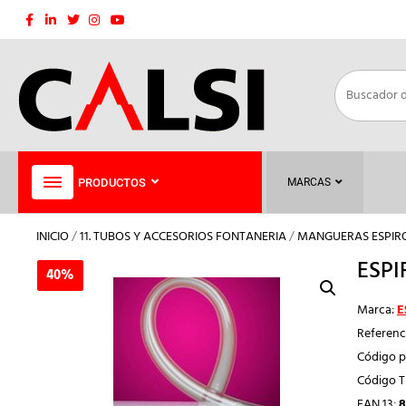
Saltar
al
contenido
PRODUCTOS
MARCAS
INICIO
/
11. TUBOS Y ACCESORIOS FONTANERIA
/
MANGUERAS ESPIR
ESPI
40%
40%
Marca:
E
Referenc
Código p
Código 
EAN 13:
8