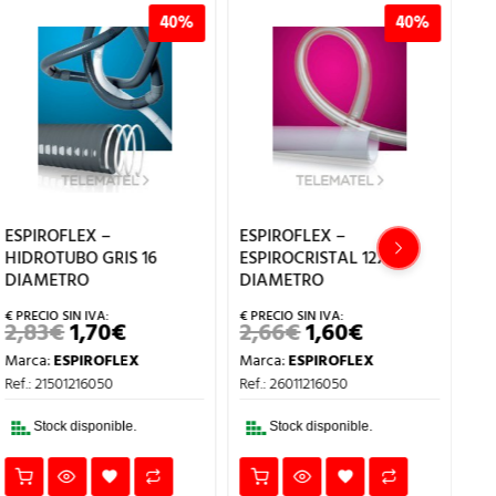
40%
40%
ES
FL
TR
1
ESPIROFLEX –
ESPIROFLEX –
HIDROTUBO GRIS 16
ESPIROCRISTAL 12X16
Ma
DIAMETRO
DIAMETRO
Re
2,83
€
1,70
€
2,66
€
1,60
€
EL
EL
EL
EL
PRECIO
PRECIO
PRECIO
PRECIO
Marca:
ESPIROFLEX
Marca:
ESPIROFLEX
ORIGINAL
ACTUAL
ORIGINAL
ACTUAL
ERA:
ES:
ERA:
ES:
Ref.: 21501216050
Ref.: 26011216050
2,83€.
1,70€.
2,66€.
1,60€.
Stock disponible.
Stock disponible.