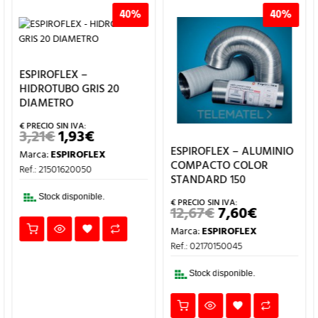
40%
40%
ESPIROFLEX –
HIDROTUBO GRIS 20
DIAMETRO
3,21
€
1,93
€
EL
EL
PRECIO
PRECIO
ESPIROFLEX – ALUMINIO
Marca:
ESPIROFLEX
ORIGINAL
ACTUAL
COMPACTO COLOR
ERA:
ES:
Ref.: 21501620050
3,21€.
1,93€.
STANDARD 150
Stock disponible.
12,67
€
7,60
€
EL
EL
PRECIO
PRECIO
Marca:
ESPIROFLEX
L
ORIGINAL
ACTUAL
ERA:
ES:
Ref.: 02170150045
12,67€.
7,60€.
Stock disponible.