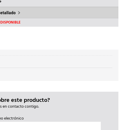
,93€.
%
detallado
DISPONIBLE
obre este producto?
s en contacto contigo.
eo electrónico