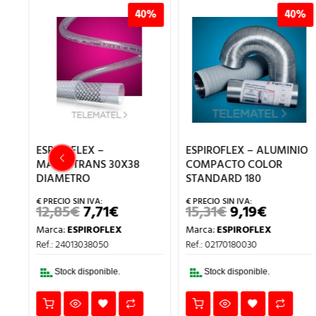
%
40%
40%
ESPIROFLEX –
ESPIROFLEX – ALUMINIO
MALLATRANS 30X38
COMPACTO COLOR
DIAMETRO
STANDARD 180
12,85
€
7,71
€
15,31
€
9,19
€
EL
EL
EL
EL
IO
PRECIO
PRECIO
PRECIO
PRECIO
Marca:
ESPIROFLEX
Marca:
ESPIROFLEX
AL
ORIGINAL
ACTUAL
ORIGINAL
ACTUA
ERA:
ES:
ERA:
ES:
Ref.: 24013038050
Ref.: 02170180030
12,85€.
7,71€.
15,31€.
9,19€.
Stock disponible.
Stock disponible.