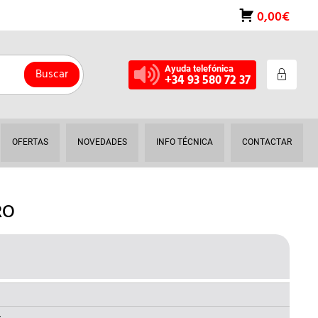
0,00€
Ayuda telefónica
Buscar
+34 93 580 72 37
OFERTAS
NOVEDADES
INFO TÉCNICA
CONTACTAR
RO
L
RECIO
AL
CTUAL
S: