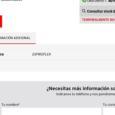
6,55€.
3
Descuento 1:
40
Consultar stock 
TEMPORALMENTE NO 
RMACIÓN ADICIONAL
ESPIROFLEX
ca
¿Necesitas más información s
Indícanos tu teléfono y nos pondremo
Tu nombre*
Tu corr