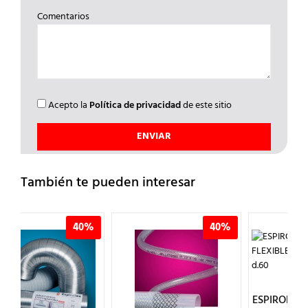
Comentarios
Acepto la
Política de privacidad
de este sitio
También te pueden interesar
%
40%
40%
ESPIROFLEX – TUBO