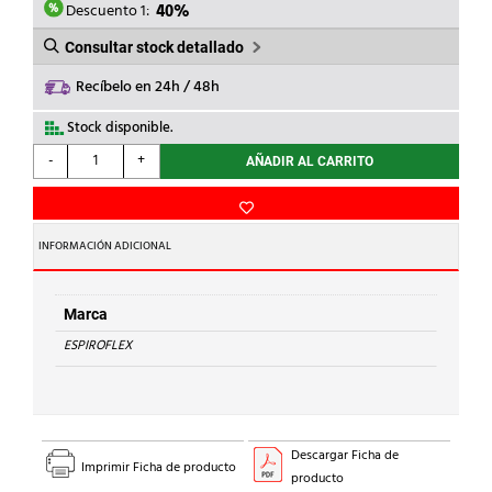
4,93€.
2,96€.
Descuento 1:
40%
Consultar stock detallado
Recíbelo en 24h / 48h
Stock disponible.
ESPIROFLEX
-
+
AÑADIR AL CARRITO
-
HIDROTUBO
GRIS
40
INFORMACIÓN ADICIONAL
DIAMETRO
cantidad
Marca
ESPIROFLEX
Descargar Ficha de
Imprimir Ficha de producto
producto