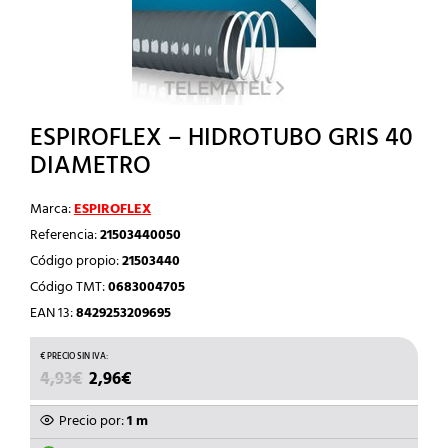
ESPIROFLEX – HIDROTUBO GRIS 40
DIAMETRO
Marca:
ESPIROFLEX
Referencia:
21503440050
Código propio:
21503440
Código TMT:
0683004705
EAN 13:
8429253209695
EL
EL
4,93
€
2,96
€
PRECIO
PRECIO
ORIGINAL
ACTUAL
Precio por:
1 m
ERA:
ES: