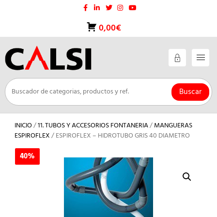
Saltar
al
contenido
0,00€
Buscar
INICIO
/
11. TUBOS Y ACCESORIOS FONTANERIA
/
MANGUERAS
ESPIROFLEX
/ ESPIROFLEX – HIDROTUBO GRIS 40 DIAMETRO
40%
40%