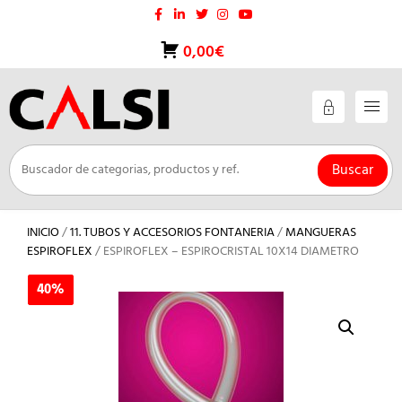
Saltar
al
contenido
0,00€
Buscar
INICIO
/
11. TUBOS Y ACCESORIOS FONTANERIA
/
MANGUERAS
ESPIROFLEX
/ ESPIROFLEX – ESPIROCRISTAL 10X14 DIAMETRO
40%
40%