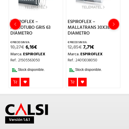
C
S
ESPIROFLEX –
ESPIROFLEX –
1
HIDROTUBO GRIS 63
MALLATRANS 30X38
M
DIAMETRO
DIAMETRO
Re
EL
EL
EL
EL
10,27
€
6,16
€
12,85
€
7,71
€
PRECIO
PRECIO
PRECIO
PRECIO
Marca:
ESPIROFLEX
Marca:
ESPIROFLEX
ORIGINAL
ACTUAL
ORIGINAL
ACTUAL
ERA:
ES:
ERA:
ES:
Ref.: 21505563050
Ref.: 24013038050
10,27€.
6,16€.
12,85€.
7,71€.
Stock disponible.
Stock disponible.
Versión 1.6.1