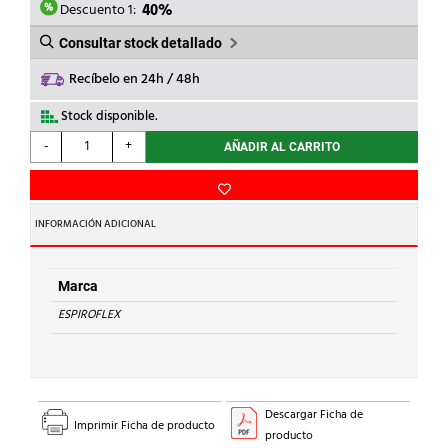
2,37€.
1,42€.
Descuento 1:
40%
Consultar stock detallado
Recíbelo en 24h / 48h
Stock disponible.
ESPIROFLEX
-
+
AÑADIR AL CARRITO
-
ESPIROCRISTAL
10X14
DIAMETRO
INFORMACIÓN ADICIONAL
cantidad
Marca
ESPIROFLEX
Descargar Ficha de
Imprimir Ficha de producto
producto