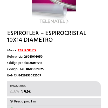
ESPIROFLEX – ESPIROCRISTAL
10X14 DIAMETRO
Marca:
ESPIROFLEX
Referencia:
26011014050
Código propio:
26011014
Código TMT:
0683001525
EAN 13:
8429253032507
EL
EL
2,37
€
1,42
€
PRECIO
PRECIO
ORIGINAL
ACTUAL
Precio por:
1 m
ERA:
ES: