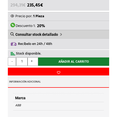
EL
EL
294,31
€
235,45
€
PRECIO
PRECIO
ORIGINAL
ACTUAL
Precio por:
1 Pieza
ERA:
ES:
294,31€.
235,45€.
Descuento 1:
20%
Consultar stock detallado
Recíbelo en 24h / 48h
Stock disponible.
ABB
-
+
AÑADIR AL CARRITO
-
MODULO
ANALOGICO
E/S
INFORMACIÓN ADICIONAL
S500-
ECO
AI562
Marca
cantidad
ABB