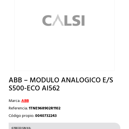
ABB – MODULO ANALOGICO E/S
S500-ECO AI562
Marca:
ABB
Referencia:
1TNE968902R1102
Código propio:
0040732243