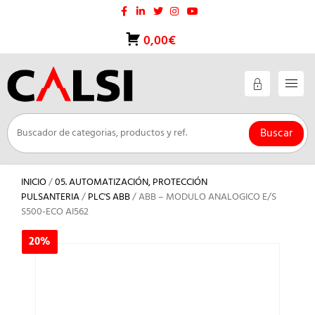
Saltar
al
contenido
0,00€
Buscar
INICIO
/
05. AUTOMATIZACIÓN, PROTECCIÓN
PULSANTERIA
/
PLC'S ABB
/ ABB – MODULO ANALOGICO E/S
S500-ECO AI562
20%
20%