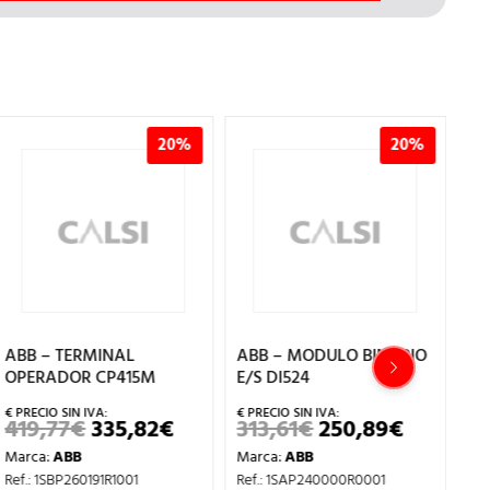
20%
20%
ABB – TERMINAL
ABB – MODULO BINARIO
AB
OPERADOR CP415M
E/S DI524
PM
419,77
€
335,82
€
313,61
€
250,89
€
6
EL
EL
EL
EL
IO
PRECIO
PRECIO
PRECIO
PRECIO
Marca:
ABB
Marca:
ABB
Ma
AL
ORIGINAL
ACTUAL
ORIGINAL
ACTUAL
ERA:
ES:
ERA:
ES:
Ref.: 1SBP260191R1001
Ref.: 1SAP240000R0001
Ref