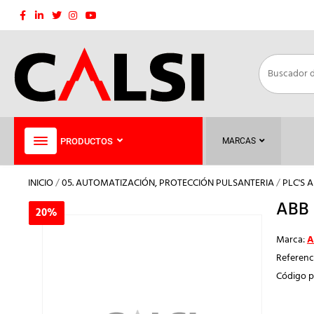
Saltar
al
contenido
PRODUCTOS
MARCAS
INICIO
/
05. AUTOMATIZACIÓN, PROTECCIÓN PULSANTERIA
/
PLC'S 
ABB 
20%
20%
Marca:
A
Referenc
Código p