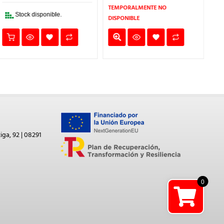
2€.
419,77€.
335,82€.
313,61€.
250,89€.
TEMPORALMENTE NO
Stock disponible.
DISPONIBLE
iga, 92 | 08291
0