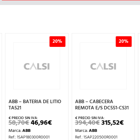
20%
20%
ABB – BATERIA DE LITIO
ABB – CABECERA
TA521
REMOTA E/S DC551-CS31
58,70
€
46,96
€
394,40
€
315,52
€
EL
EL
EL
EL
CIO
PRECIO
PRECIO
PRECIO
PREC
Marca:
ABB
Marca:
ABB
TUAL
ORIGINAL
ACTUAL
ORIGINAL
ACTU
ERA:
ES:
ERA:
ES:
Ref.: 1SAP180300R0001
Ref.: 1SAP220500R0001