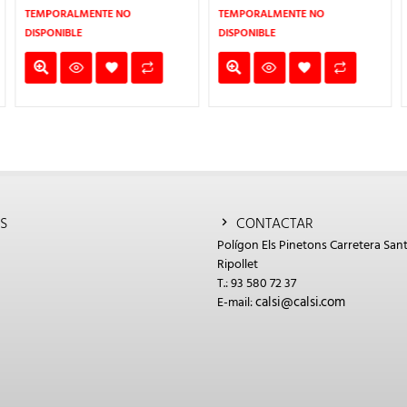
19€.
58,70€.
46,96€.
394,40€.
315,5
TEMPORALMENTE NO
TEMPORALMENTE NO
DISPONIBLE
DISPONIBLE
S
CONTACTAR
Polígon Els Pinetons Carretera Sant
Ripollet
T.: 93 580 72 37
calsi@calsi.com
E-mail: