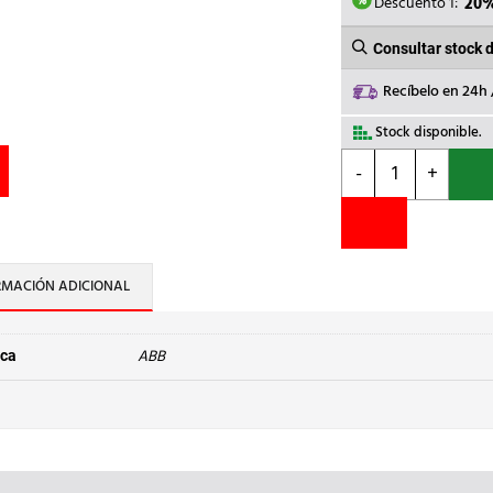
7,44€.
5
Descuento 1:
20
Consultar stock 
Recíbelo en 24h
Stock disponible.
ABB
-
+
-
BLOQUE
TERM.11P
RESOR.CABL.FRON
11
RMACIÓN ADICIONAL
cantidad
ABB
ca