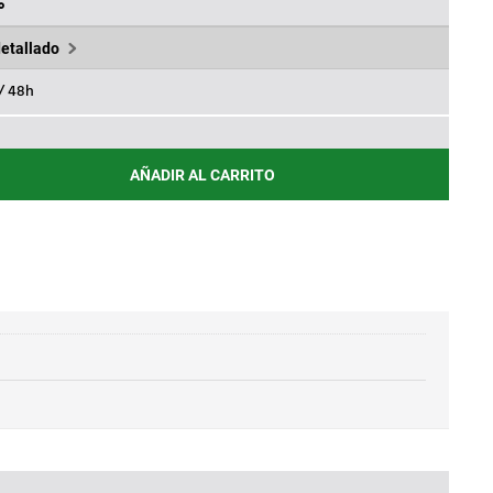
,95€.
%
detallado
 / 48h
AÑADIR AL CARRITO
T.TA565-