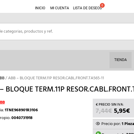
INICIO
MI CUENTA
LISTA DE DESEOS
TIENDA
ABB
/ ABB – BLOQUE TERM.11P RESOR.CABL.FRONT.TA565-11
– BLOQUE TERM.11P RESOR.CABL.FRONT.
BB
7,44
€
EL
5,95
€
E
ia:
1TNE968901R3106
PRECIO
P
ropio:
0040731918
ORIGIN
A
Precio por:
1 Piez
ERA:
E