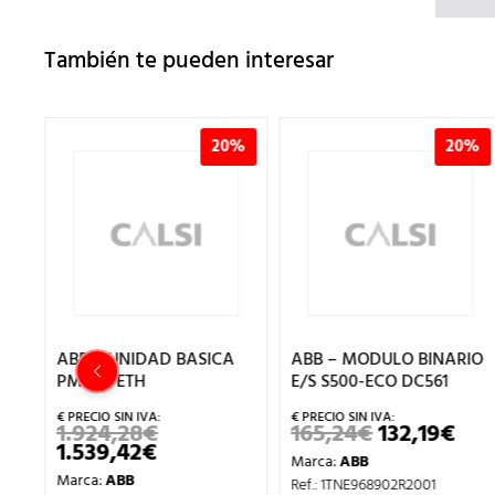
También te pueden interesar
%
20%
20%
ABB – UNIDAD BASICA
ABB – MODULO BINARIO
PM583-ETH
E/S S500-ECO DC561
1.924,28
€
165,24
€
132,19
€
EL
EL
EL
1.539,42
€
PRECIO
PRECIO
PRE
EL
Marca:
ABB
ORIGINAL
ORIGINAL
AC
PRECIO
ECIO
Marca:
ABB
ERA:
ERA:
ES:
ACTUAL
Ref.: 1TNE968902R2001
TUAL