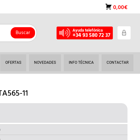
0,00€
Ayuda telefónica
Buscar
+34 93 580 72 37
OFERTAS
NOVEDADES
INFO TÉCNICA
CONTACTAR
TA565-11
L
RECIO
AL
CTUAL
a
S: