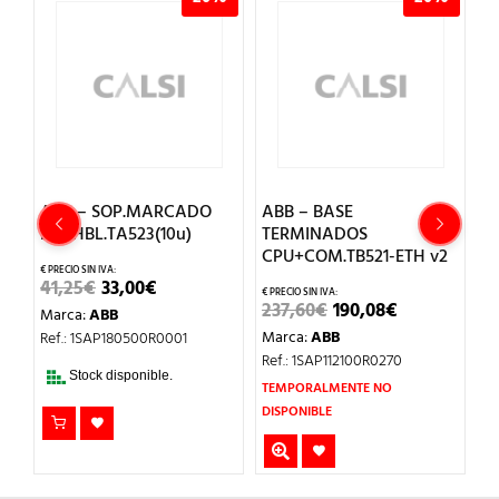
0-
ABB – SOP.MARCADO
ABB – BASE
A
ENCHBL.TA523(10u)
TERMINADOS
T
CPU+COM.TB521-ETH v2
EL
EL
41,25
€
33,00
€
5
CIO
PRECIO
PRECIO
EL
EL
237,60
€
190,08
€
Marca:
ABB
M
UAL
ORIGINAL
ACTUAL
PRECIO
PRECIO
ERA:
ES:
Marca:
ABB
Ref.: 1SAP180500R0001
Re
ORIGINAL
ACTUAL
20€.
41,25€.
33,00€.
ERA:
ES:
Ref.: 1SAP112100R0270
T
237,60€.
190,08€.
Stock disponible.
TEMPORALMENTE NO
DI
DISPONIBLE