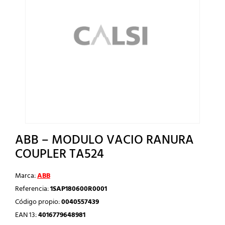
ABB – MODULO VACIO RANURA
COUPLER TA524
Marca:
ABB
Referencia:
1SAP180600R0001
Código propio:
0040557439
EAN 13:
4016779648981