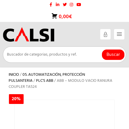
Saltar
al
contenido
0,00€
Buscar
INICIO
/
05. AUTOMATIZACIÓN, PROTECCIÓN
PULSANTERIA
/
PLC'S ABB
/ ABB – MODULO VACIO RANURA
COUPLER TA524
20%
20%