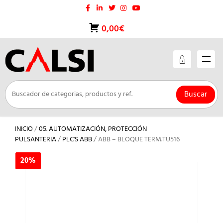
Saltar
al
contenido
0,00€
Buscar
INICIO
/
05. AUTOMATIZACIÓN, PROTECCIÓN
PULSANTERIA
/
PLC'S ABB
/ ABB – BLOQUE TERM.TU516
20%
20%