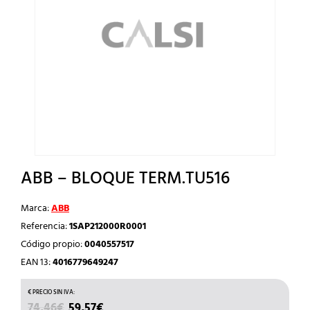
ABB – BLOQUE TERM.TU516
Marca:
ABB
Referencia:
1SAP212000R0001
Código propio:
0040557517
EAN 13:
4016779649247
EL
EL
74,46
€
59,57
€