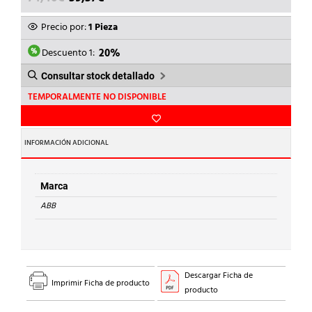
PRECIO
PRECIO
ORIGINAL
ACTUAL
Precio por:
1 Pieza
ERA:
ES:
74,46€.
59,57€.
Descuento 1:
20%
Consultar stock detallado
TEMPORALMENTE NO DISPONIBLE
INFORMACIÓN ADICIONAL
Marca
ABB
Descargar Ficha de
Imprimir Ficha de producto
producto