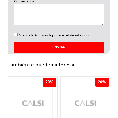
Comentarios
Acepto la
Política de privacidad
de este sitio
También te pueden interesar
%
20%
20%