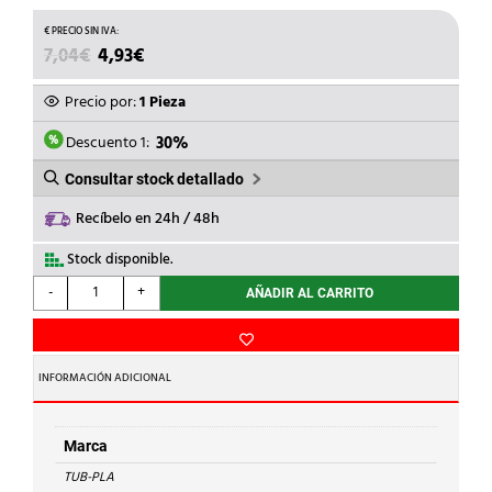
EL
EL
7,04
€
4,93
€
PRECIO
PRECIO
ORIGINAL
ACTUAL
Precio por:
1 Pieza
ERA:
ES:
7,04€.
4,93€.
Descuento 1:
30%
Consultar stock detallado
Recíbelo en 24h / 48h
Stock disponible.
TUB-
-
+
AÑADIR AL CARRITO
PLA
-
VENTANILLA
PVC
INFORMACIÓN ADICIONAL
EXT.70x145mm
cantidad
Marca
TUB-PLA