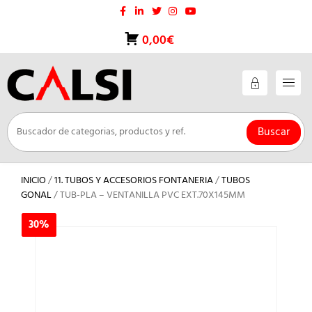
Saltar
al
contenido
0,00€
Buscar
INICIO
/
11. TUBOS Y ACCESORIOS FONTANERIA
/
TUBOS
GONAL
/ TUB-PLA – VENTANILLA PVC EXT.70X145MM
30%
30%