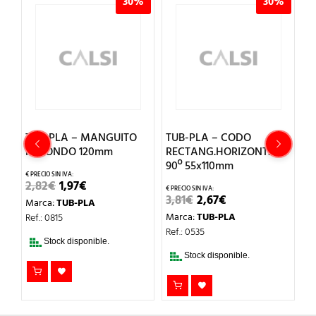
%
30%
30%
TUB-PLA – MANGUITO
TUB-PLA – CODO
T
REDONDO 120mm
RECTANG.HORIZONTAL
R
90º 55x110mm
5
EL
EL
2,82
€
1,97
€
PRECIO
PRECIO
EL
EL
3,81
€
2,67
€
2
Marca:
TUB-PLA
L
ORIGINAL
ACTUAL
PRECIO
PRECIO
ERA:
ES:
Marca:
TUB-PLA
M
Ref.: 0815
ORIGINAL
ACTUAL
2,82€.
1,97€.
ERA:
ES:
Ref.: 0535
Re
3,81€.
2,67€.
Stock disponible.
Stock disponible.