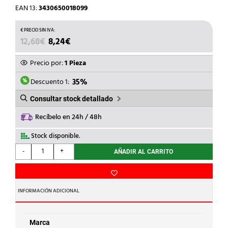
EAN 13:
3430650018099
EL
EL
12,68
€
8,24
€
PRECIO
PRECIO
ORIGINAL
ACTUAL
Precio por:
1 Pieza
ERA:
ES:
12,68€.
8,24€.
Descuento 1:
35%
Consultar stock detallado
Recíbelo en 24h / 48h
Stock disponible.
STANDARD
-
+
AÑADIR AL CARRITO
HIDRAULICA
-
ENTR.SOLD.H.ROSCA
M.243gCu
INFORMACIÓN ADICIONAL
35-
11/4
cantidad
Marca