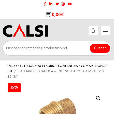
Saltar
al
contenido
0,00€
Buscar
INICIO
/
11. TUBOS Y ACCESORIOS FONTANERIA
/
COMAP BRONCE
STH
/ STANDARD HIDRAULICA – ENTR.SOLD.H.ROSCA M.243GCU
35-11/4
35%
35%