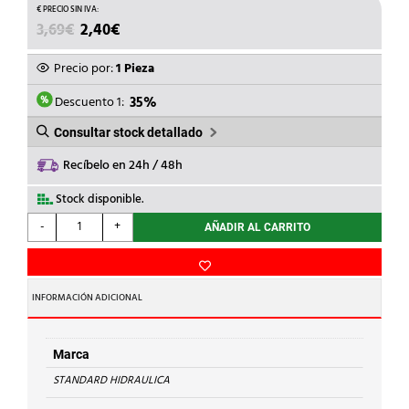
EL
EL
3,69
€
2,40
€
PRECIO
PRECIO
ORIGINAL
ACTUAL
Precio por:
1 Pieza
ERA:
ES:
3,69€.
2,40€.
Descuento 1:
35%
Consultar stock detallado
Recíbelo en 24h / 48h
Stock disponible.
STANDARD
-
+
AÑADIR AL CARRITO
HIDRAULICA
-
CODO
H-
INFORMACIÓN ADICIONAL
H
90
g
Marca
Cu
STANDARD HIDRAULICA
15-