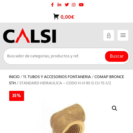
Saltar
al
contenido
0,00€
Buscar
INICIO
/
11. TUBOS Y ACCESORIOS FONTANERIA
/
COMAP BRONCE
STH
/ STANDARD HIDRAULICA – CODO H-H 90 G CU 15-1/2
35%
35%