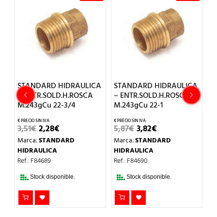
CA
STANDARD HIDRAULICA
STANDARD HIDRAULICA
S
– ENTR.SOLD.H.ROSCA
– ENTR.SOLD.H.ROSCA
–
M.243gCu 22-3/4
M.243gCu 22-1
M
EL
EL
EL
EL
3,51
€
2,28
€
5,87
€
3,82
€
4
PRECIO
PRECIO
PRECIO
PRECIO
Marca:
STANDARD
Marca:
STANDARD
M
L
ORIGINAL
ACTUAL
ORIGINAL
ACTUAL
ERA:
ES:
ERA:
ES:
HIDRAULICA
HIDRAULICA
H
3,51€.
2,28€.
5,87€.
3,82€.
Ref.: F84689
Ref.: F84690
Re
Stock disponible.
Stock disponible.