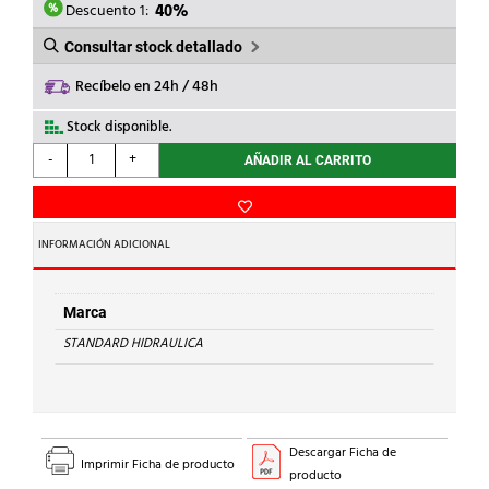
16,39€.
9,83€.
Descuento 1:
40%
Consultar stock detallado
Recíbelo en 24h / 48h
Stock disponible.
STANDARD
-
+
AÑADIR AL CARRITO
HIDRAULICA
-
CURVA
45
INFORMACIÓN ADICIONAL
H-
H
41
Marca
Cu
STANDARD HIDRAULICA
35
cantidad
Descargar Ficha de
Imprimir Ficha de producto
producto