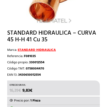
STANDARD HIDRAULICA – CURVA
45 H-H 41 Cu 35
Marca:
STANDARD HIDRAULICA
Referencia:
F081035
Código propio:
330012554
Código TMT:
0758004470
EAN 13:
3430650012554
EL
EL
16,39
€
9,83
€
PRECIO
PRECIO
ORIGINAL
ACTUAL
Precio por:
1 Pieza
ERA:
ES: