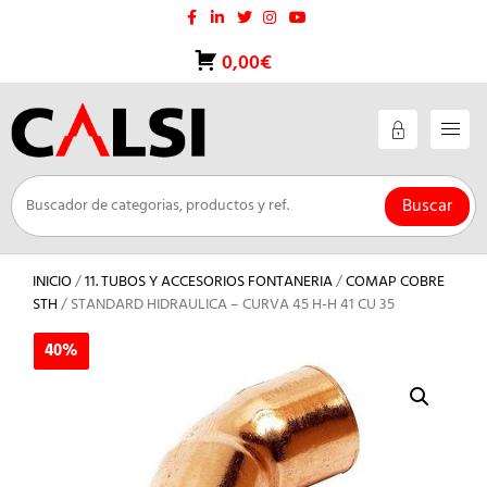
Saltar
al
contenido
0,00€
Buscar
INICIO
/
11. TUBOS Y ACCESORIOS FONTANERIA
/
COMAP COBRE
STH
/ STANDARD HIDRAULICA – CURVA 45 H-H 41 CU 35
40%
40%