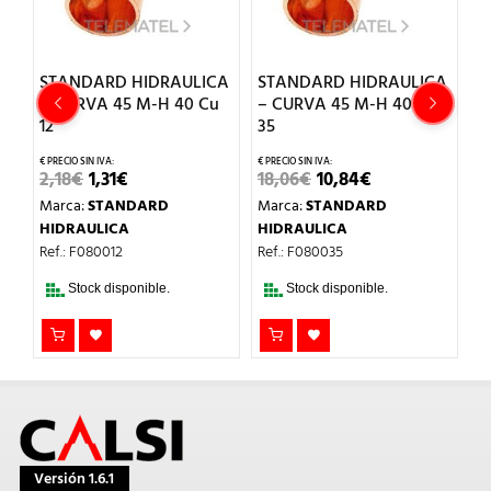
CA
STANDARD HIDRAULICA
STANDARD HIDRAULICA
S
12
– CURVA 45 M-H 40 Cu
– CURVA 45 M-H 40 Cu
–
12
35
15
EL
EL
EL
EL
2,18
€
1,31
€
18,06
€
10,84
€
1
PRECIO
PRECIO
PRECIO
PRECIO
Marca:
STANDARD
Marca:
STANDARD
M
ORIGINAL
ACTUAL
ORIGINAL
ACTUAL
ERA:
ES:
ERA:
ES:
HIDRAULICA
HIDRAULICA
H
2,18€.
1,31€.
18,06€.
10,84€.
Ref.: F080012
Ref.: F080035
Re
Stock disponible.
Stock disponible.
Versión 1.6.1