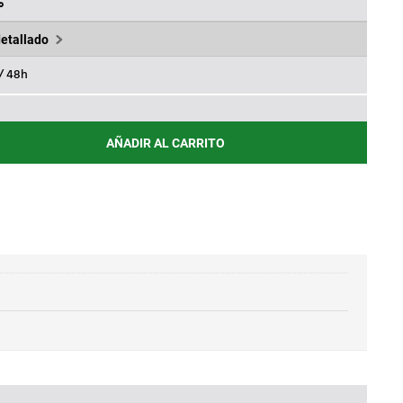
€.
%
detallado
 / 48h
AÑADIR AL CARRITO