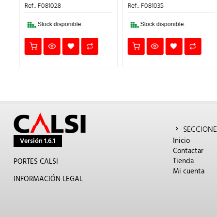
4,68€.
2,81€.
16,39€.
9,83€.
Ref.: F081028
Ref.: F081035
Stock disponible.
Stock disponible.
SECCIONE
Inicio
Versión 1.6.1
Contactar
Tienda
PORTES CALSI
Mi cuenta
INFORMACIÓN LEGAL