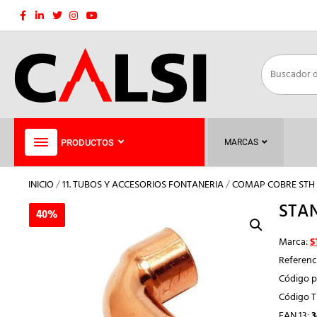
Saltar
al
contenido
PRODUCTOS
MARCAS
INICIO
/
11. TUBOS Y ACCESORIOS FONTANERIA
/
COMAP COBRE STH
STAN
40%
40%
Marca:
S
Referenc
Código p
Código 
EAN 13:
3