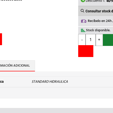
1,85€.
1,11
Descuento 1:
40
Consultar stock 
Recíbelo en 24h
Stock disponible.
STANDARD
-
+
HIDRAULICA
-
CODO
90
M-
RMACIÓN ADICIONAL
H
92
Cu
STANDARD HIDRAULICA
ca
12
cantidad