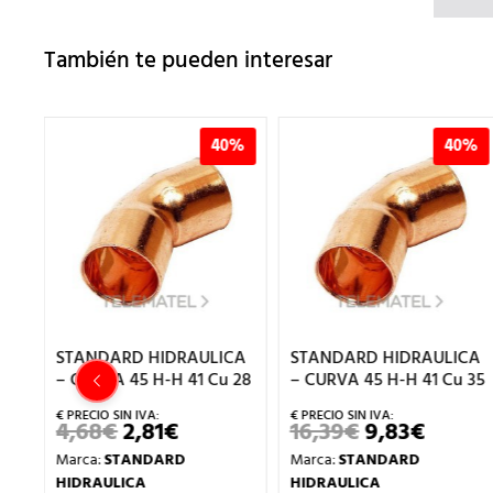
También te pueden interesar
%
40%
40%
CA
STANDARD HIDRAULICA
STANDARD HIDRAULICA
u
– CURVA 45 H-H 41 Cu 28
– CURVA 45 H-H 41 Cu 35
4,68
€
2,81
€
16,39
€
9,83
€
EL
EL
EL
EL
PRECIO
PRECIO
PRECIO
PRECI
Marca:
STANDARD
Marca:
STANDARD
ORIGINAL
ACTUAL
ORIGINAL
ACTUA
IO
ERA:
ES:
ERA:
ES:
HIDRAULICA
HIDRAULICA
AL