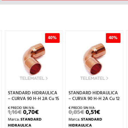
40%
40%
STANDARD HIDRAULICA
STANDARD HIDRAULICA
– CURVA 90 H-H 2A Cu 15
– CURVA 90 H-H 2A Cu 12
1,16
€
0,70
€
0,85
€
0,51
€
EL
EL
EL
EL
O
PRECIO
PRECIO
PRECIO
PRECIO
Marca:
STANDARD
Marca:
STANDARD
L
ORIGINAL
ACTUAL
ORIGINAL
ACTUAL
ERA:
ES:
ERA:
ES:
HIDRAULICA
HIDRAULICA