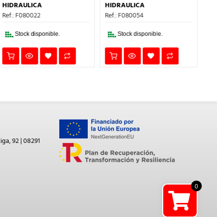
ERA:
ES:
ERA:
ES:
HIDRAULICA
HIDRAULICA
HI
2,26€.
1,36€.
51,88€.
31,13€.
Ref.: F080022
Ref.: F080054
Ref
Stock disponible.
Stock disponible.
iga, 92 | 08291
0