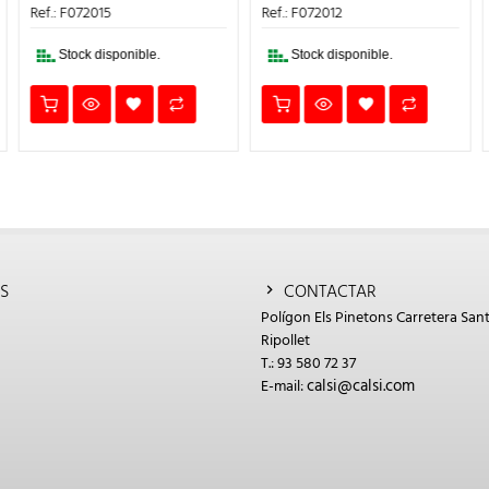
1,16€.
0,70€.
0,85€.
0,51€.
Ref.: F072015
Ref.: F072012
Stock disponible.
Stock disponible.
S
CONTACTAR
Polígon Els Pinetons Carretera Sant
Ripollet
T.: 93 580 72 37
calsi@calsi.com
E-mail: