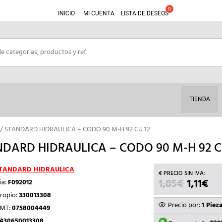
INICIO
MI CUENTA
LISTA DE DESEOS
TIENDA
/ STANDARD HIDRAULICA – CODO 90 M-H 92 CU 12
DARD HIDRAULICA – CODO 90 M-H 92 C
TANDARD HIDRAULICA
1,85
€
EL
1,11
€
EL
ia:
F092012
PRECIO
PR
ropio:
330013308
ORIGIN
AC
Precio por:
1 Piez
TMT:
0758004449
ERA:
ES:
430650013308