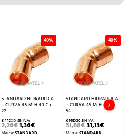
40%
40%
STANDARD HIDRAULICA
STANDARD HIDRAULICA
ST
– CURVA 45 M-H 40 Cu
– CURVA 45 M-H 40 Cu
– 
22
54
18
2,26
€
1,36
€
51,88
€
31,13
€
2
EL
EL
EL
EL
PRECIO
PRECIO
PRECIO
PRECIO
Marca:
STANDARD
Marca:
STANDARD
Ma
ORIGINAL
ACTUAL
ORIGINAL
ACTUAL