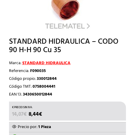
STANDARD HIDRAULICA – CODO
90 H-H 90 Cu 35
Marca:
STANDARD HIDRAULICA
Referencia:
F090035
Código propio:
330012844
Código TMT:
0758004441
EAN 13:
3430650012844
EL
EL
14,07
€
8,44
€
PRECIO
PRECIO
ORIGINAL
ACTUAL
Precio por:
1 Pieza
ERA:
ES: