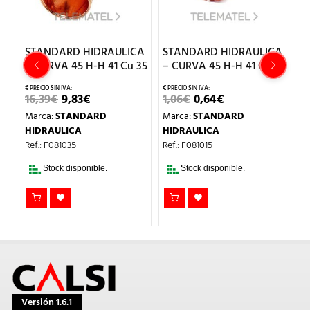
CA
STANDARD HIDRAULICA
STANDARD HIDRAULICA
S
– CURVA 45 H-H 41 Cu 35
– CURVA 45 H-H 41 Cu 15
–
18
EL
EL
EL
EL
16,39
€
9,83
€
1,06
€
0,64
€
PRECIO
PRECIO
PRECIO
PRECIO
1
Marca:
STANDARD
Marca:
STANDARD
ORIGINAL
ACTUAL
ORIGINAL
ACTUAL
ERA:
ES:
ERA:
ES:
M
HIDRAULICA
HIDRAULICA
16,39€.
9,83€.
1,06€.
0,64€.
H
Ref.: F081035
Ref.: F081015
Re
Stock disponible.
Stock disponible.
Versión 1.6.1