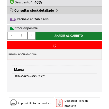
14,07€.
8,44€.
Descuento 1:
40%
Consultar stock detallado
Recíbelo en 24h / 48h
Stock disponible.
STANDARD
-
+
AÑADIR AL CARRITO
HIDRAULICA
-
CODO
90
INFORMACIÓN ADICIONAL
H-
H
90
Marca
Cu
STANDARD HIDRAULICA
35
cantidad
Descargar Ficha de
Imprimir Ficha de producto
producto