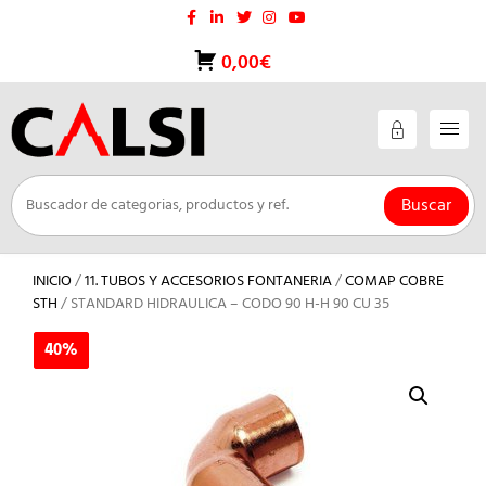
Saltar
al
contenido
0,00€
Buscar
INICIO
/
11. TUBOS Y ACCESORIOS FONTANERIA
/
COMAP COBRE
STH
/ STANDARD HIDRAULICA – CODO 90 H-H 90 CU 35
40%
40%