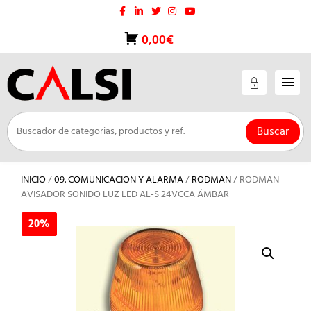
Saltar
al
contenido
0,00€
Buscar
INICIO
/
09. COMUNICACION Y ALARMA
/
RODMAN
/ RODMAN –
AVISADOR SONIDO LUZ LED AL-S 24VCCA ÁMBAR
20%
20%