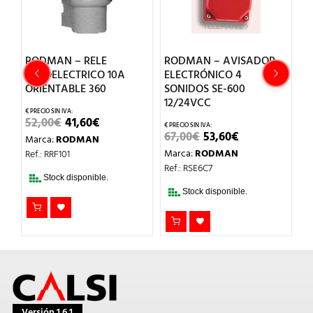
RODMAN – RELE
RODMAN – AVISADOR
R
L
FOTOELECTRICO 10A
ELECTRÓNICO 4
Z
R
ORIENTABLE 360
SONIDOS SE-600
2
12/24VCC
EL
EL
52,00
€
41,60
€
1
IO
PRECIO
PRECIO
EL
EL
67,00
€
53,60
€
Marca:
RODMAN
M
AL
ORIGINAL
ACTUAL
PRECIO
PRECIO
ERA:
ES:
Marca:
RODMAN
Ref.: RRF101
Re
ORIGINAL
ACTUAL
€.
52,00€.
41,60€.
ERA:
ES:
Ref.: RSE6C7
67,00€.
53,60€.
Stock disponible.
Stock disponible.
Versión 1.6.1