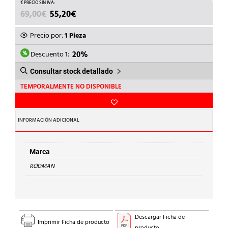
EL
EL
69,00
€
55,20
€
PRECIO
PRECIO
ORIGINAL
ACTUAL
Precio por:
1 Pieza
ERA:
ES:
69,00€.
55,20€.
Descuento 1:
20%
Consultar stock detallado
TEMPORALMENTE NO DISPONIBLE
INFORMACIÓN ADICIONAL
Marca
RODMAN
Descargar Ficha de
Imprimir Ficha de producto
producto