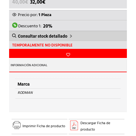
EL
EL
40,00
€
32,00
€
PRECIO
PRECIO
ORIGINAL
ACTUAL
Precio por:
1 Pieza
ERA:
ES:
40,00€.
32,00€.
Descuento 1:
20%
Consultar stock detallado
TEMPORALMENTE NO DISPONIBLE
INFORMACIÓN ADICIONAL
Marca
RODMAN
Descargar Ficha de
Imprimir Ficha de producto
producto