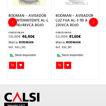
RODMAN – AVISADOR
RODMAN – AVISADOR
R
6
LED INTERMITENTE AL-L
LUZ FIJA AL-3 110 A
S
230/110/48VCA ROJO
230VCA ROJO
2
EL
EL
EL
EL
58,00
€
46,40
€
52,00
€
41,60
€
6
O
PRECIO
PRECIO
PRECIO
PRECIO
Marca:
RODMAN
Marca:
RODMAN
M
AL
ORIGINAL
ACTUAL
ORIGINAL
ACTUAL
ERA:
ES:
ERA:
ES:
Ref.: RALLR0
Ref.: RAL3R1
Re
.
58,00€.
46,40€.
52,00€.
41,60€.
T
Stock disponible.
Stock disponible.
DI
Versión 1.6.1