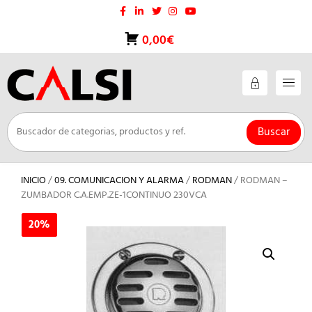
Saltar
al
contenido
0,00€
Buscar
INICIO
/
09. COMUNICACION Y ALARMA
/
RODMAN
/ RODMAN –
ZUMBADOR C.A.EMP.ZE-1CONTINUO 230VCA
20%
20%