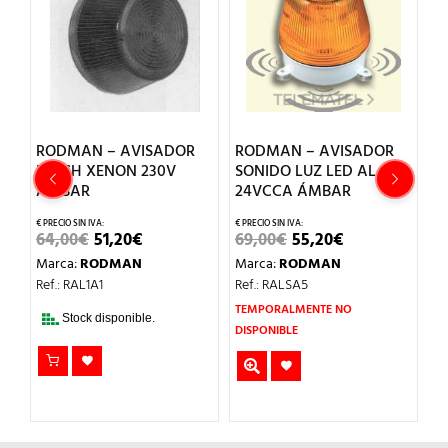
RODMAN – AVISADOR
RODMAN – AVISADOR
R
FLASH XENON 230V
SONIDO LUZ LED AL-S
G
AMBAR
24VCCA ÁMBAR
S
EL
EL
EL
EL
64,00
€
51,20
€
69,00
€
55,20
€
1
IO
PRECIO
PRECIO
PRECIO
PRECIO
Marca:
RODMAN
Marca:
RODMAN
M
AL
ORIGINAL
ACTUAL
ORIGINAL
ACTUAL
ERA:
ES:
ERA:
ES:
Ref.: RAL1A1
Ref.: RALSA5
Re
.
64,00€.
51,20€.
69,00€.
55,20€.
TEMPORALMENTE NO
Stock disponible.
DISPONIBLE