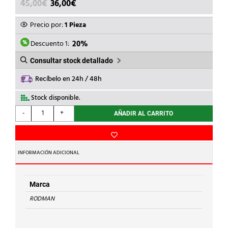
EL
EL
45,00
€
36,00
€
PRECIO
PRECIO
ORIGINAL
ACTUAL
Precio por:
1 Pieza
ERA:
ES:
45,00€.
36,00€.
Descuento 1:
20%
Consultar stock detallado
Recíbelo en 24h / 48h
Stock disponible.
RODMAN
-
+
AÑADIR AL CARRITO
-
ZUMBADOR
C.A.EMP.ZE-
1CONTINUO
INFORMACIÓN ADICIONAL
24VCA
cantidad
Marca
RODMAN