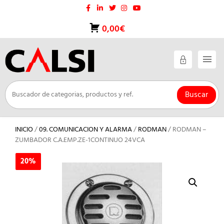
Saltar
al
contenido
0,00€
Buscar
INICIO
/
09. COMUNICACION Y ALARMA
/
RODMAN
/ RODMAN –
ZUMBADOR C.A.EMP.ZE-1CONTINUO 24VCA
20%
20%