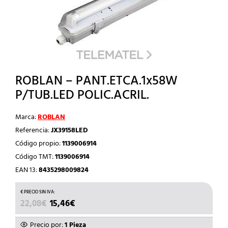
ROBLAN – PANT.ETCA.1x58W
P/TUB.LED POLIC.ACRIL.
Marca:
ROBLAN
Referencia:
JX39158LED
Código propio:
1139006914
Código TMT:
1139006914
EAN 13:
8435298009824
EL
EL
22,08
€
15,46
€
PRECIO
PRECIO
ORIGINAL
ACTUAL
Precio por:
1 Pieza