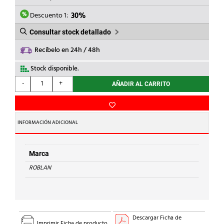
ERA:
ES:
22,08€.
15,46€.
Descuento 1:
30%
Consultar stock detallado
Recíbelo en 24h / 48h
Stock disponible.
ROBLAN
-
+
AÑADIR AL CARRITO
-
PANT.ETCA.1x58W
P/TUB.LED
POLIC.ACRIL.
INFORMACIÓN ADICIONAL
cantidad
Marca
ROBLAN
Descargar Ficha de
Imprimir Ficha de producto