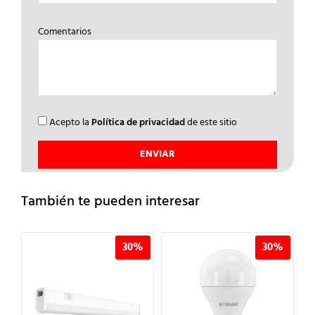
Comentarios
Acepto la
Política de privacidad
de este sitio
También te pueden interesar
%
30%
30%