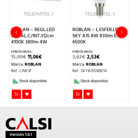
ROBLAN – REGL.LED
ROBLAN – L.ESFER.LED
R
EMPAL.C/INT.312cm
SKY A15 8W 830lm E14
S
.
4100K 380lm 4W
6500K
3
EL
EL
EL
EL
15,80
€
11,06
€
3,62
€
2,53
€
3
O
PRECIO
PRECIO
PRECIO
PRECIO
Marca:
ROBLAN
Marca:
ROBLAN
M
L
ORIGINAL
ACTUAL
ORIGINAL
ACTUAL
ERA:
ES:
ERA:
ES:
Ref.: LINK3F
Ref.: SKYA1508BE14
Re
15,80€.
11,06€.
3,62€.
2,53€.
Stock disponible.
Stock disponible.
Versión 1.6.1