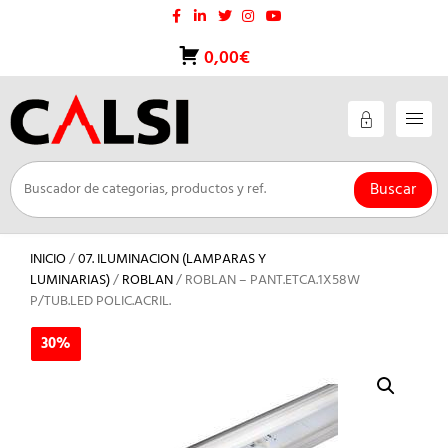
Saltar
al
contenido
0,00€
Buscar
INICIO
/
07. ILUMINACION (LAMPARAS Y
LUMINARIAS)
/
ROBLAN
/ ROBLAN – PANT.ETCA.1X58W
P/TUB.LED POLIC.ACRIL.
30%
30%