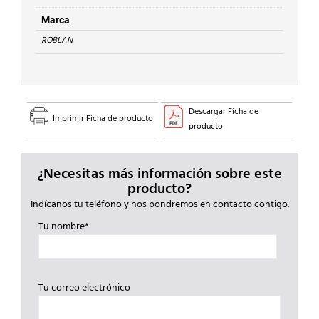
830lm
E14
Marca
4000K
ROBLAN
cantidad
Descargar Ficha de
Imprimir Ficha de producto
producto
¿Necesitas más información sobre este
producto?
Indícanos tu teléfono y nos pondremos en contacto contigo.
Tu nombre*
Tu correo electrónico