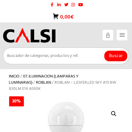
Saltar
al
contenido
0,00€
Buscar
INICIO
/
07. ILUMINACION (LAMPARAS Y
LUMINARIAS)
/
ROBLAN
/ ROBLAN – L.ESFER.LED SKY A15 8W
830LM E14 4000K
30%
30%