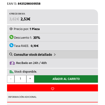
EAN 13:
8435298009558
EL
EL
3,62
€
2,53
€
PRECIO
PRECIO
ORIGINAL
ACTUAL
Precio por:
1 Pieza
ERA:
ES:
3,62€.
2,53€.
Descuento 1:
30%
Tasa RAEE:
0,10€
Consultar stock detallado
Recíbelo en 24h / 48h
Stock disponible.
ROBLAN
-
+
AÑADIR AL CARRITO
-
L.ESFER.LED
SKY
A15
INFORMACIÓN ADICIONAL
8W