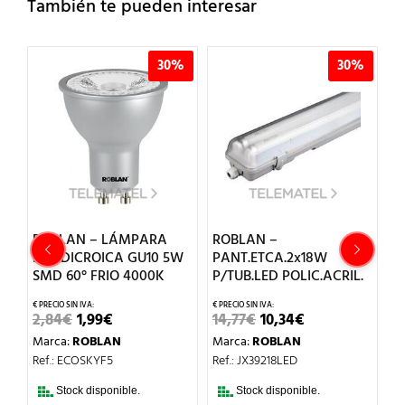
También te pueden interesar
%
30%
30%
T
ROBLAN – LÁMPARA
ROBLAN –
R
LED DICROICA GU10 5W
PANT.ETCA.2x18W
S
O
SMD 60° FRIO 4000K
P/TUB.LED POLIC.ACRIL.
3
EL
EL
EL
EL
2,84
€
1,99
€
14,77
€
10,34
€
3
O
PRECIO
PRECIO
PRECIO
PRECIO
Marca:
ROBLAN
Marca:
ROBLAN
M
AL
ORIGINAL
ACTUAL
ORIGINAL
ACTUAL
ERA:
ES:
ERA:
ES:
Ref.: ECOSKYF5
Ref.: JX39218LED
Re
.
2,84€.
1,99€.
14,77€.
10,34€.
Stock disponible.
Stock disponible.