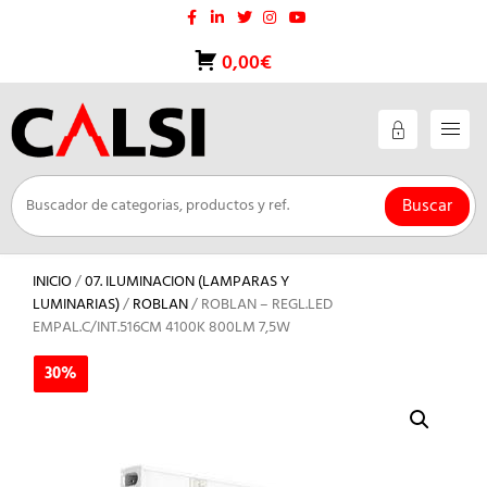
Saltar
al
contenido
0,00€
Buscar
INICIO
/
07. ILUMINACION (LAMPARAS Y
LUMINARIAS)
/
ROBLAN
/ ROBLAN – REGL.LED
EMPAL.C/INT.516CM 4100K 800LM 7,5W
30%
30%