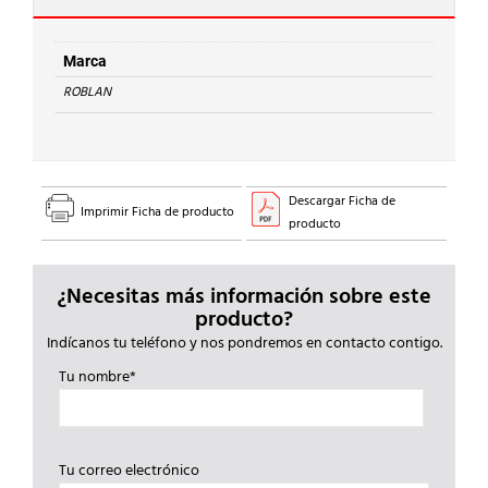
800lm
7,5W
cantidad
Marca
ROBLAN
Descargar Ficha de
Imprimir Ficha de producto
producto
¿Necesitas más información sobre este
producto?
Indícanos tu teléfono y nos pondremos en contacto contigo.
Tu nombre*
Tu correo electrónico