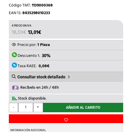
Código TMT:
1139000368
EAN 13:
8435298010233
EL
EL
18,59
€
13,01
€
PRECIO
PRECIO
ORIGINAL
ACTUAL
Precio por:
1 Pieza
ERA:
ES:
18,59€.
13,01€.
Descuento 1:
30%
Tasa RAEE:
0,08€
Consultar stock detallado
Recíbelo en 24h / 48h
Stock disponible.
ROBLAN
-
+
AÑADIR AL CARRITO
-
REGL.LED
EMPAL.C/INT.516cm
4100K
INFORMACIÓN ADICIONAL