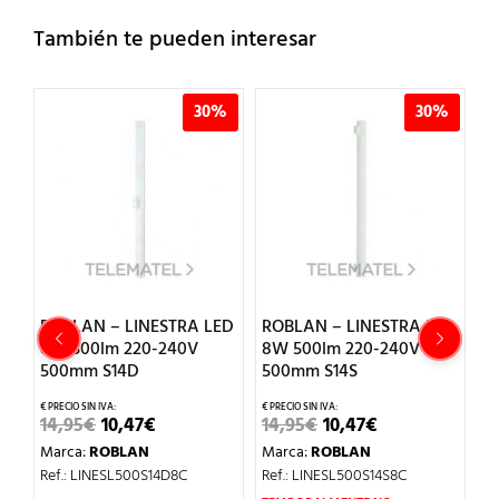
También te pueden interesar
30%
30%
INESTRA LED
ROBLAN – LINESTRA LED
ROBLAN –
20-240V
8W 500lm 220-240V
PANT.ETCA.1x58W
500mm S14S
P/TUB.LED POLIC.AC
EL
EL
EL
EL
EL
7
€
14,95
€
10,47
€
22,08
€
15,46
€
CIO
PRECIO
PRECIO
PRECIO
PRECIO
PRE
N
Marca:
ROBLAN
Marca:
ROBLAN
GINAL
ACTUAL
ORIGINAL
ACTUAL
ORIGINA
AC
:
ES:
ERA:
ES:
ERA:
ES:
0S14D8C
Ref.: LINESL500S14S8C
Ref.: JX39158LED
95€.
10,47€.
14,95€.
10,47€.
22,08€.
15,