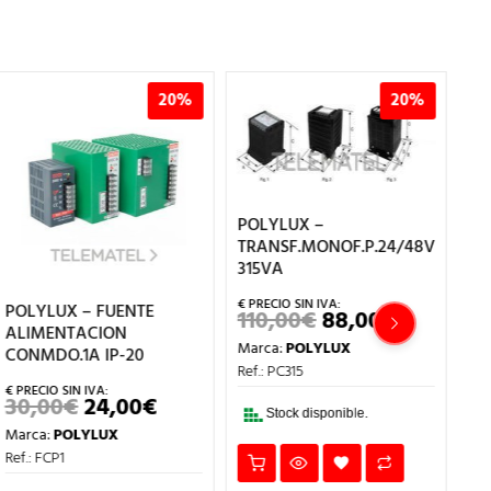
20%
20%
POLYLUX –
PO
TRANSF.MONOF.P.24/48V
TR
315VA
16
POLYLUX – FUENTE
110,00
€
88,00
€
7
EL
EL
ALIMENTACION
IO
PRECIO
PRECIO
Marca:
POLYLUX
Ma
AL
ORIGINAL
ACTUAL
CONMDO.1A IP-20
ERA:
ES:
Ref.: PC315
Ref
0€.
110,00€.
88,00€.
30,00
€
24,00
€
EL
EL
Stock disponible.
PRECIO
PRECIO
Marca:
POLYLUX
ORIGINAL
ACTUAL
ERA:
ES:
Ref.: FCP1
30,00€.
24,00€.