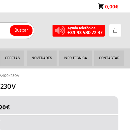
0,00€
Ayuda telefónica
Buscar
+34 93 580 72 37
OFERTAS
NOVEDADES
INFO TÉCNICA
CONTACTAR
V.400/230V
/230V
20
€
EL
CIO
PRECIO
GINAL
ACTUAL
a
ES: