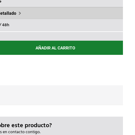
00€.
379,20€.
%
detallado
 / 48h
AÑADIR AL CARRITO
.8KVA
obre este producto?
s en contacto contigo.