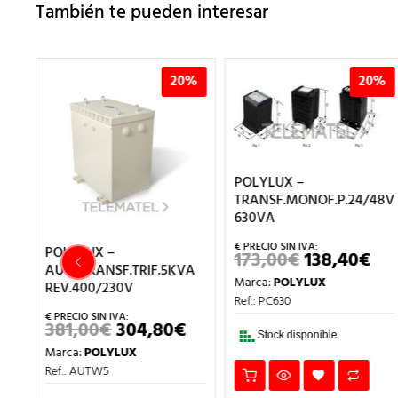
También te pueden interesar
%
20%
20%
POLYLUX –
TRANSF.MONOF.P.24/48V
630VA
POLYLUX –
173,00
€
138,40
€
EL
EL
48V
AUTOTRANSF.TRIF.5KVA
PRECIO
PR
Marca:
POLYLUX
ORIGINAL
AC
REV.400/230V
ERA:
ES:
Ref.: PC630
173,00€.
138
381,00
€
304,80
€
EL
EL
Stock disponible.
ECIO
PRECIO
PRECIO
Marca:
POLYLUX
L
CTUAL
ORIGINAL
ACTUAL
:
ERA:
ES:
Ref.: AUTW5
,40€.
381,00€.
304,80€.