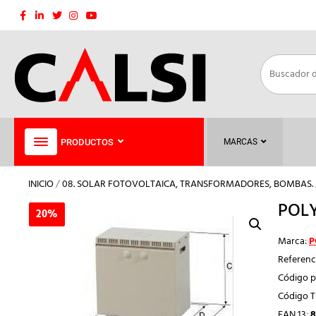
Saltar
al
contenido
PRODUCTOS
MARCAS
INICIO
/
08. SOLAR FOTOVOLTAICA, TRANSFORMADORES, BOMBAS.
POLY
20%
20%
Marca:
P
Referenc
Código p
Código 
EAN 13:
8