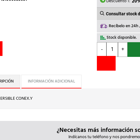
474,
Descuento 1:
20
Consultar stock 
Recíbelo en 24h
Stock disponible.
POLYLUX
-
+
-
AUTOTRANSF.TRIF
REV.400/230V
cantidad
RIPCIÓN
INFORMACIÓN ADICIONAL
VERSIBLE CONEX.Y
¿Necesitas más información s
Indícanos tu teléfono y nos pondremo