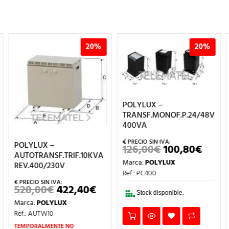
20%
20%
POLYLUX –
TRANSF.MONOF.P.24/48V
400VA
POLYLUX –
126,00
€
100,80
€
EL
EL
AUTOTRANSF.TRIF.10KVA
ECIO
PRECIO
PREC
Marca:
POLYLUX
TUAL
ORIGINAL
ACTU
REV.400/230V
ERA:
ES:
Ref.: PC400
,40€.
126,00€.
100,8
528,00
€
422,40
€
EL
EL
Stock disponible.
PRECIO
PRECIO
Marca:
POLYLUX
ORIGINAL
ACTUAL
ERA:
ES:
Ref.: AUTW10
528,00€.
422,40€.
TEMPORALMENTE NO