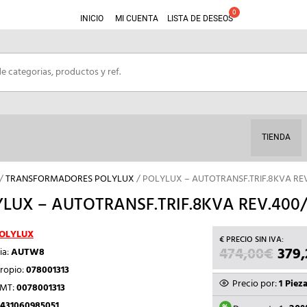
INICIO
MI CUENTA
LISTA DE DESEOS
TIENDA
/
TRANSFORMADORES POLYLUX
/ POLYLUX – AUTOTRANSF.TRIF.8KVA RE
LUX – AUTOTRANSF.TRIF.8KVA REV.400
OLYLUX
474,00
€
EL
379,
ia:
AUTW8
PRE
ropio:
078001313
ORI
Precio por:
1 Piez
TMT:
0078001313
ERA:
431060985051