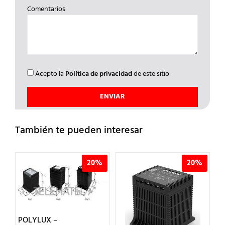
Comentarios
Acepto la
Política de privacidad
de este sitio
También te pueden interesar
%
20%
20%
POLYLUX –