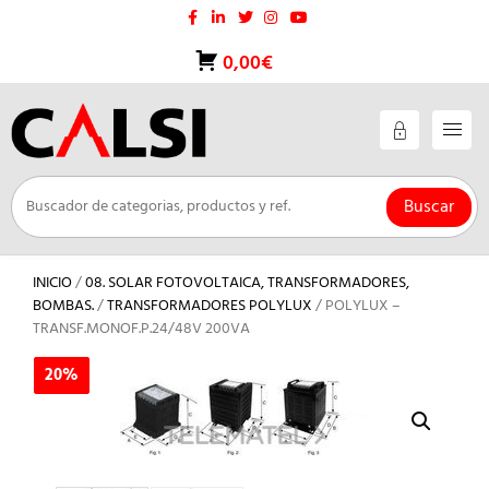
Saltar
al
contenido
0,00€
Buscar
INICIO
/
08. SOLAR FOTOVOLTAICA, TRANSFORMADORES,
BOMBAS.
/
TRANSFORMADORES POLYLUX
/ POLYLUX –
TRANSF.MONOF.P.24/48V 200VA
20%
20%