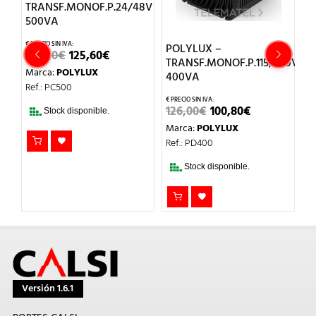
8V
TRANSF.MONOF.P.24/48V
500VA
POLYLUX –
P
EL
EL
157,00
€
125,60
€
TRANSF.MONOF.P.115/230V
T
IO
PRECIO
PRECIO
Marca:
POLYLUX
AL
ORIGINAL
ACTUAL
400VA
4
ERA:
ES:
Ref.: PC500
€.
157,00€.
125,60€.
EL
EL
126,00
€
100,80
€
4
Stock disponible.
PRECIO
PRECIO
Marca:
POLYLUX
M
ORIGINAL
ACTUAL
ERA:
ES:
Ref.: PD400
Re
126,00€.
100,80€.
Stock disponible.
Versión 1.6.1