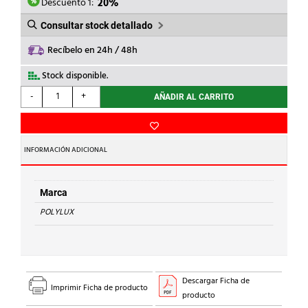
83,50€.
66,80€.
Descuento 1:
20%
Consultar stock detallado
Recíbelo en 24h / 48h
Stock disponible.
POLYLUX
-
+
AÑADIR AL CARRITO
-
TRANSF.MONOF.P.24/48V
200VA
cantidad
INFORMACIÓN ADICIONAL
Marca
POLYLUX
Descargar Ficha de
Imprimir Ficha de producto
producto