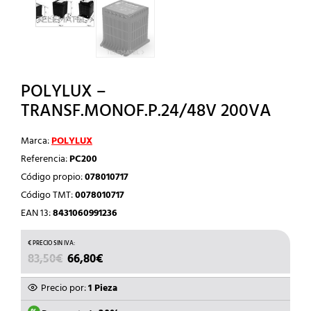
POLYLUX –
TRANSF.MONOF.P.24/48V 200VA
Marca:
POLYLUX
Referencia:
PC200
Código propio:
078010717
Código TMT:
0078010717
EAN 13:
8431060991236
EL
EL
83,50
€
66,80
€
PRECIO
PRECIO
ORIGINAL
ACTUAL
Precio por:
1 Pieza
ERA:
ES: