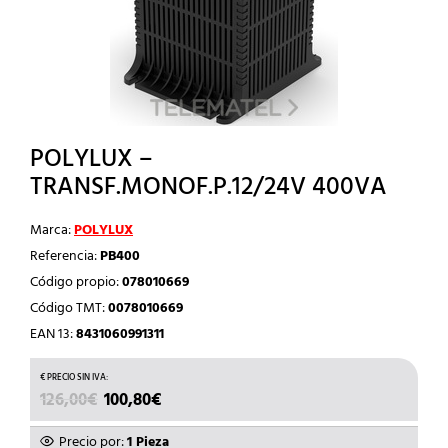
POLYLUX –
TRANSF.MONOF.P.12/24V 400VA
Marca:
POLYLUX
Referencia:
PB400
Código propio:
078010669
Código TMT:
0078010669
EAN 13:
8431060991311
EL
EL
126,00
€
100,80
€
PRECIO
PRECIO
ORIGINAL
ACTUAL
Precio por:
1 Pieza