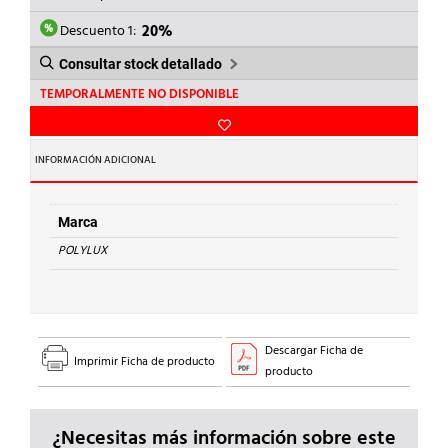
ERA:
ES:
126,00€.
100,80€.
Descuento 1:
20%
Consultar stock detallado
TEMPORALMENTE NO DISPONIBLE
INFORMACIÓN ADICIONAL
Marca
POLYLUX
Descargar Ficha de
Imprimir Ficha de producto
producto
¿Necesitas más información sobre este