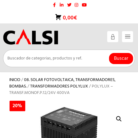
Saltar
al
contenido
0,00€
Buscar
INICIO
/
08. SOLAR FOTOVOLTAICA, TRANSFORMADORES,
BOMBAS.
/
TRANSFORMADORES POLYLUX
/ POLYLUX –
TRANSF.MONOF.P.12/24V 400VA
20%
20%