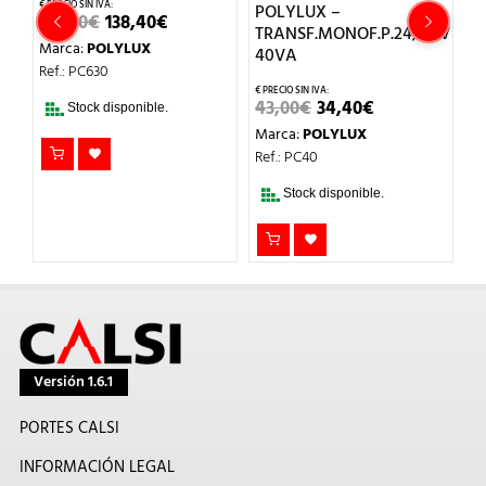
POLYLUX –
P
EL
EL
173,00
€
138,40
€
TRANSF.MONOF.P.24/48V
A
IO
PRECIO
PRECIO
Marca:
POLYLUX
AL
ORIGINAL
ACTUAL
40VA
R
ERA:
ES:
Ref.: PC630
€.
173,00€.
138,40€.
EL
EL
43,00
€
34,40
€
4
Stock disponible.
PRECIO
PRECIO
Marca:
POLYLUX
M
ORIGINAL
ACTUAL
ERA:
ES:
Ref.: PC40
Re
43,00€.
34,40€.
Stock disponible.
Versión 1.6.1
PORTES CALSI
INFORMACIÓN LEGAL