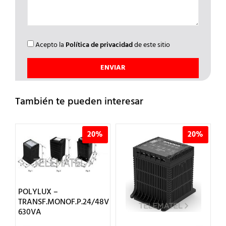
Acepto la
Política de privacidad
de este sitio
También te pueden interesar
%
20%
20%
POLYLUX –
8V
TRANSF.MONOF.P.24/48V
630VA