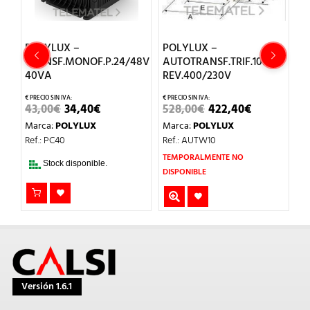
8V
POLYLUX –
POLYLUX –
P
TRANSF.MONOF.P.24/48V
AUTOTRANSF.TRIF.10KVA
T
IO
AL
40VA
REV.400/230V
4
€.
EL
EL
EL
EL
43,00
€
34,40
€
528,00
€
422,40
€
4
PRECIO
PRECIO
PRECIO
PRECIO
Marca:
POLYLUX
Marca:
POLYLUX
M
ORIGINAL
ACTUAL
ORIGINAL
ACTUAL
ERA:
ES:
ERA:
ES:
Ref.: PC40
Ref.: AUTW10
Re
43,00€.
34,40€.
528,00€.
422,40€.
TEMPORALMENTE NO
Stock disponible.
DISPONIBLE
Versión 1.6.1