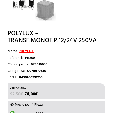
POLYLUX –
TRANSF.MONOF.P.12/24V 250VA
Marca:
POLYLUX
Referencia:
PB250
Código propio:
078010635
Código TMT:
0078010635
EAN 13:
8431060991250
EL
EL
92,50
€
74,00
€
PRECIO
PRECIO
ORIGINAL
ACTUAL
Precio por:
1 Pieza
ERA:
ES: