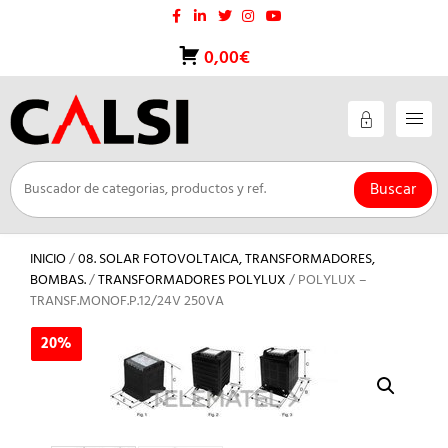
Saltar
al
contenido
0,00€
Buscar
INICIO
/
08. SOLAR FOTOVOLTAICA, TRANSFORMADORES,
BOMBAS.
/
TRANSFORMADORES POLYLUX
/ POLYLUX –
TRANSF.MONOF.P.12/24V 250VA
20%
20%