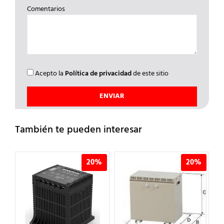
Comentarios
Acepto la
Política de privacidad
de este sitio
También te pueden interesar
%
20%
20%