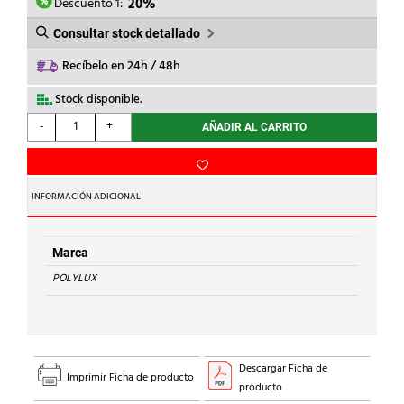
92,50€.
74,00€.
Descuento 1:
20%
Consultar stock detallado
Recíbelo en 24h / 48h
Stock disponible.
POLYLUX
-
+
AÑADIR AL CARRITO
-
TRANSF.MONOF.P.12/24V
250VA
cantidad
INFORMACIÓN ADICIONAL
Marca
POLYLUX
Descargar Ficha de
Imprimir Ficha de producto
producto