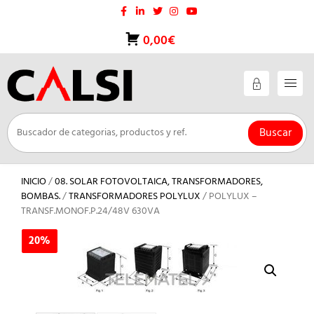
Saltar
al
contenido
0,00€
Buscar
INICIO
/
08. SOLAR FOTOVOLTAICA, TRANSFORMADORES,
BOMBAS.
/
TRANSFORMADORES POLYLUX
/ POLYLUX –
TRANSF.MONOF.P.24/48V 630VA
20%
20%