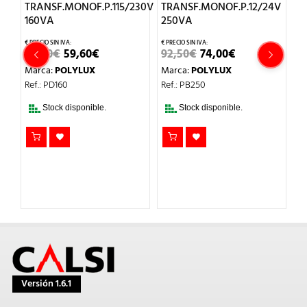
8V
TRANSF.MONOF.P.115/230V
TRANSF.MONOF.P.12/24V
160VA
250VA
P
EL
EL
EL
EL
74,50
€
59,60
€
92,50
€
74,00
€
T
O
PRECIO
PRECIO
PRECIO
PRECIO
Marca:
POLYLUX
Marca:
POLYLUX
AL
ORIGINAL
ACTUAL
ORIGINAL
ACTUAL
1
ERA:
ES:
ERA:
ES:
Ref.: PD160
Ref.: PB250
€.
74,50€.
59,60€.
92,50€.
74,00€.
4
Stock disponible.
Stock disponible.
M
Re
Versión 1.6.1