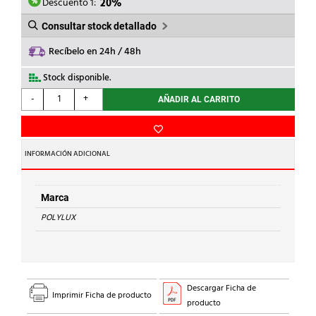
173,00€.
138,40€.
Descuento 1:
20%
Consultar stock detallado
Recíbelo en 24h / 48h
Stock disponible.
POLYLUX
-
+
AÑADIR AL CARRITO
-
TRANSF.MONOF.P.24/48V
630VA
cantidad
INFORMACIÓN ADICIONAL
Marca
POLYLUX
Descargar Ficha de
Imprimir Ficha de producto
producto