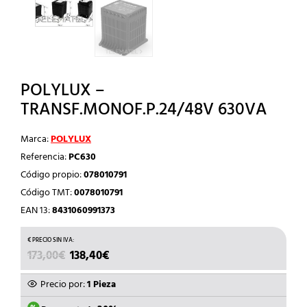
POLYLUX –
TRANSF.MONOF.P.24/48V 630VA
Marca:
POLYLUX
Referencia:
PC630
Código propio:
078010791
Código TMT:
0078010791
EAN 13:
8431060991373
EL
EL
173,00
€
138,40
€
PRECIO
PRECIO
ORIGINAL
ACTUAL
Precio por:
1 Pieza
ERA:
ES: