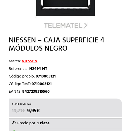
NIESSEN – CAJA SUPERFICIE 4
MÓDULOS NEGRO
Marca:
NIESSEN
Referencia:
N2494 NT
Código propio:
0710003121
Código TMT:
0710003121
EAN 13:
8427238315560
EL
EL
14,21
€
9,95
€
PRECIO
PRECIO
ORIGINAL
ACTUAL
Precio por:
1 Pieza
ERA:
ES: