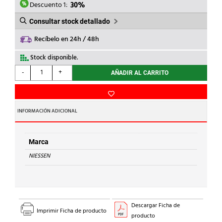
14,21€.
9,95€.
Descuento 1:
30%
Consultar stock detallado
Recíbelo en 24h / 48h
Stock disponible.
NIESSEN
-
+
AÑADIR AL CARRITO
-
CAJA
SUPERFICIE
4
INFORMACIÓN ADICIONAL
MÓDULOS
NEGRO
cantidad
Marca
NIESSEN
Descargar Ficha de
Imprimir Ficha de producto
producto