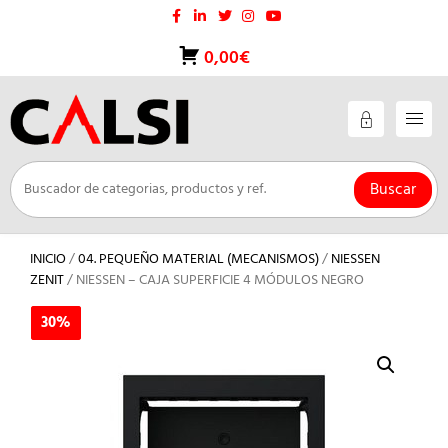
Saltar
al
contenido
0,00€
Buscar
INICIO
/
04. PEQUEÑO MATERIAL (MECANISMOS)
/
NIESSEN
ZENIT
/ NIESSEN – CAJA SUPERFICIE 4 MÓDULOS NEGRO
30%
30%