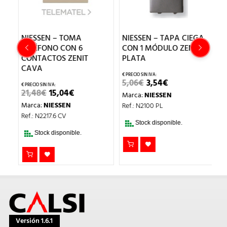
NIESSEN – TOMA
NIESSEN – TAPA CIEGA
N
O
TELÉFONO CON 6
CON 1 MÓDULO ZENIT
S
CONTACTOS ZENIT
PLATA
Z
CAVA
EL
EL
5,06
€
3,54
€
9
PRECIO
PRECIO
EL
EL
21,48
€
15,04
€
Marca:
NIESSEN
M
ORIGINAL
ACTUAL
PRECIO
PRECIO
ERA:
ES:
Marca:
NIESSEN
Ref.: N2100 PL
Re
ORIGINAL
ACTUAL
5,06€.
3,54€.
ERA:
ES:
Ref.: N2217.6 CV
21,48€.
15,04€.
Stock disponible.
Stock disponible.
Versión 1.6.1