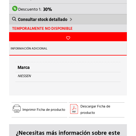
ERA:
ES:
13,37€.
9,36€.
Descuento 1:
30%
Consultar stock detallado
TEMPORALMENTE NO DISPONIBLE
INFORMACIÓN ADICIONAL
Marca
NIESSEN
Descargar Ficha de
Imprimir Ficha de producto
producto
¿Necesitas más información sobre este