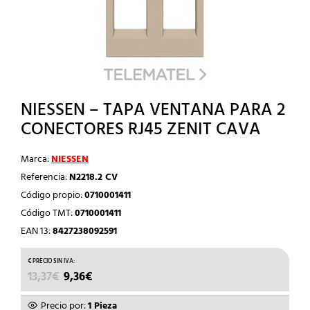
NIESSEN – TAPA VENTANA PARA 2
CONECTORES RJ45 ZENIT CAVA
Marca:
NIESSEN
Referencia:
N2218.2 CV
Código propio:
0710001411
Código TMT:
0710001411
EAN 13:
8427238092591
EL
EL
13,37
€
9,36
€
PRECIO
PRECIO
ORIGINAL
ACTUAL
Precio por:
1 Pieza