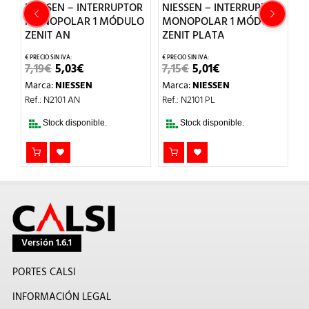
N – INTERRUPTOR
NIESSEN – INTERRUPTOR
NIESSEN – PU
OLAR 1 MÓDULO
MONOPOLAR 1 MÓDULO
SÍMB.TIMBRE 
AN
ZENIT PLATA
ZENIT PLATA
L
EL
EL
EL
EL
E
,03
€
7,15
€
5,01
€
9,58
€
6,71
€
RECIO
PRECIO
PRECIO
PRECIO
PRECI
P
IESSEN
Marca:
NIESSEN
Marca:
NIESSEN
RIGINAL
ACTUAL
ORIGINAL
ACTUAL
ORIGI
A
RA:
ES:
ERA:
ES:
ERA:
ES
01 AN
Ref.: N2101 PL
Ref.: N2104 PL
,19€.
5,03€.
7,15€.
5,01€.
9,58€.
6,
 disponible.
Stock disponible.
Stock disponib
Versión 1.6.1
PORTES CALSI
INFORMACIÓN LEGAL