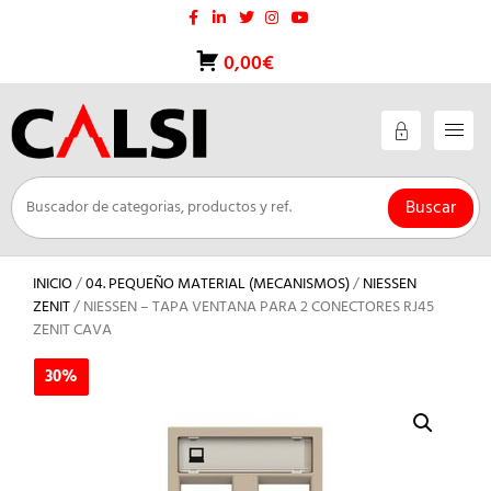
Saltar
al
contenido
0,00€
Buscar
INICIO
/
04. PEQUEÑO MATERIAL (MECANISMOS)
/
NIESSEN
ZENIT
/ NIESSEN – TAPA VENTANA PARA 2 CONECTORES RJ45
ZENIT CAVA
30%
30%