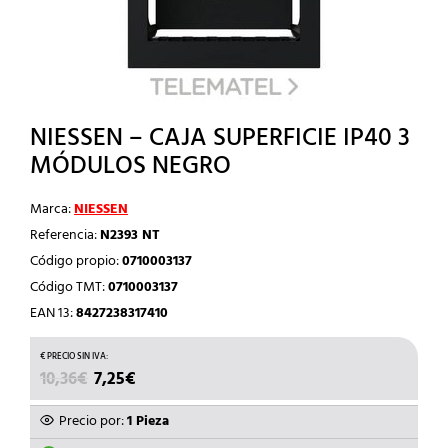
NIESSEN – CAJA SUPERFICIE IP40 3
MÓDULOS NEGRO
Marca:
NIESSEN
Referencia:
N2393 NT
Código propio:
0710003137
Código TMT:
0710003137
EAN 13:
8427238317410
EL
EL
10,36
€
7,25
€
PRECIO
PRECIO
ORIGINAL
ACTUAL
Precio por:
1 Pieza
ERA:
ES: