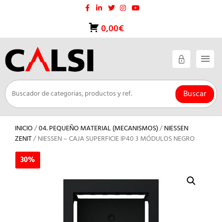
Saltar
al
contenido
0,00€
Buscar
INICIO
/
04. PEQUEÑO MATERIAL (MECANISMOS)
/
NIESSEN
ZENIT
/ NIESSEN – CAJA SUPERFICIE IP40 3 MÓDULOS NEGRO
30%
30%