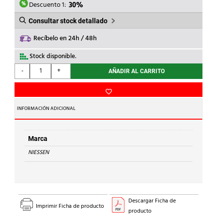
10,36€.
7,25€.
Descuento 1:
30%
Consultar stock detallado
Recíbelo en 24h / 48h
Stock disponible.
NIESSEN
-
+
AÑADIR AL CARRITO
-
CAJA
SUPERFICIE
IP40
INFORMACIÓN ADICIONAL
3
MÓDULOS
NEGRO
Marca
cantidad
NIESSEN
Descargar Ficha de
Imprimir Ficha de producto
producto