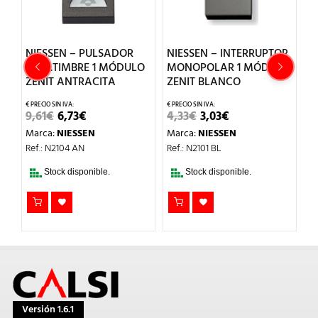
NIESSEN – PULSADOR
NIESSEN – INTERRUPTOR
N
O
SÍMB.TIMBRE 1 MÓDULO
MONOPOLAR 1 MÓDULO
S
ZENIT ANTRACITA
ZENIT BLANCO
8
EL
EL
EL
EL
9,61
€
6,73
€
4,33
€
3,03
€
M
PRECIO
PRECIO
PRECIO
PRECIO
Marca:
NIESSEN
Marca:
NIESSEN
Re
ORIGINAL
ACTUAL
ORIGINAL
ACTUAL
ERA:
ES:
ERA:
ES:
Ref.: N2104 AN
Ref.: N2101 BL
9,61€.
6,73€.
4,33€.
3,03€.
Stock disponible.
Stock disponible.
Versión 1.6.1