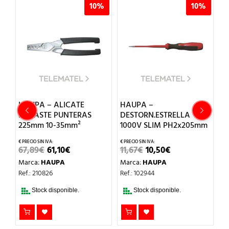
%
10%
10%
HAUPA – ALICATE
HAUPA –
H
m
ENGASTE PUNTERAS
DESTORN.ESTRELLA
D
225mm 10-35mm²
1000V SLIM PH2x205mm
1
EL
EL
EL
EL
67,89
€
61,10
€
11,67
€
10,50
€
9
IO
PRECIO
PRECIO
PRECIO
PRECIO
Marca:
HAUPA
Marca:
HAUPA
M
AL
ORIGINAL
ACTUAL
ORIGINAL
ACTUAL
ERA:
ES:
ERA:
ES:
Ref.: 210826
Ref.: 102944
Re
€.
67,89€.
61,10€.
11,67€.
10,50€.
Stock disponible.
Stock disponible.