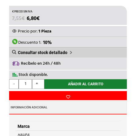
EL
EL
7,55
€
6,80
€
PRECIO
PRECIO
ORIGINAL
ACTUAL
Precio por:
1 Pieza
ERA:
ES:
7,55€.
6,80€.
Descuento 1:
10%
Consultar stock detallado
Recíbelo en 24h / 48h
Stock disponible.
HAUPA
-
+
AÑADIR AL CARRITO
-
DESTORN.PUNTA
PLANA
1000V
INFORMACIÓN ADICIONAL
2,5x0,4mm
cantidad
Marca
HAUPA