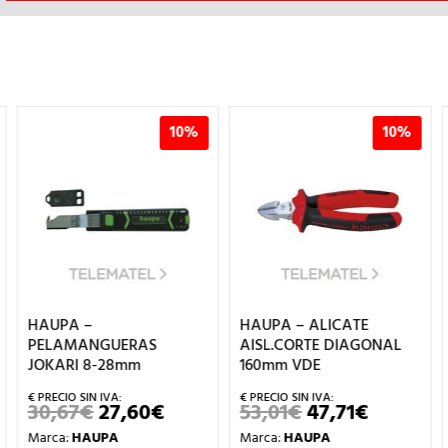
10%
10%
HAUPA –
HAUPA – ALICATE
PELAMANGUERAS
AISL.CORTE DIAGONAL
JOKARI 8-28mm
160mm VDE
30,67
€
27,60
€
53,01
€
47,71
€
EL
EL
EL
EL
IO
PRECIO
PRECIO
PRECIO
PRECIO
Marca:
HAUPA
Marca:
HAUPA
UAL
ORIGINAL
ACTUAL
ORIGINAL
ACTUAL