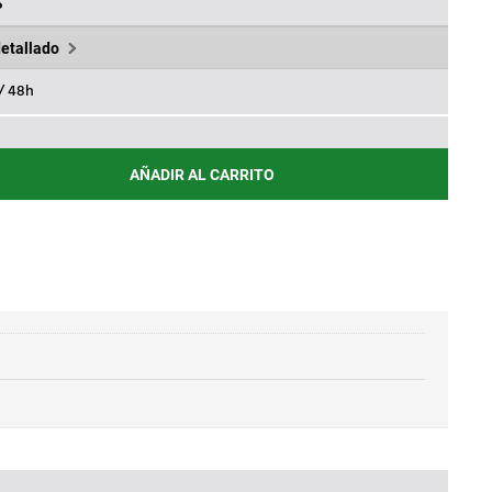
21€.
%
detallado
 / 48h
AÑADIR AL CARRITO
LA