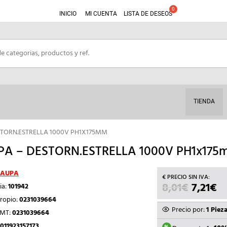
INICIO
MI CUENTA
LISTA DE DESEOS
TIENDA
STORN.ESTRELLA 1000V PH1X175MM
A – DESTORN.ESTRELLA 1000V PH1x175
AUPA
8,01
€
EL
7,21
€
EL
ia:
101942
PRECIO
P
ropio:
0231039664
ORIGIN
A
Precio por:
1 Piez
TMT:
0231039664
ERA:
ES
011923157173