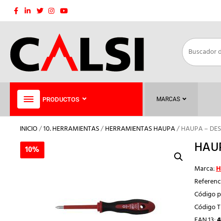
Saltar
al
contenido
PRODUCTOS
MARCAS
INICIO
/
10. HERRAMIENTAS
/
HERRAMIENTAS HAUPA
/ HAUPA – DE
HAUP
10%
10%
Marca:
H
Referenc
Código p
Código 
EAN 13:
4