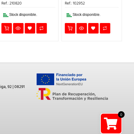
ERA:
ES:
ERA:
ES:
Ref.: 210820
Ref.: 102952
Ref
57,55€.
51,80€.
9,62€.
8,66€.
Stock disponible.
Stock disponible.
iga, 92 | 08291
0