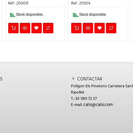
ERA:
ES:
ERA:
ES:
Ref.: 200031
Ref.: 211204
€.
30,67€.
27,60€.
53,01€.
47,71€.
Stock disponible.
Stock disponible.
S
CONTACTAR
Polígon Els Pinetons Carretera Sant
Ripollet
T.: 93 580 72 37
calsi@calsi.com
E-mail: