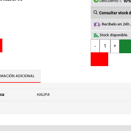
8,01€.
7,
Descuento 1:
10
Consultar stock 
Recíbelo en 24h
Stock disponible.
HAUPA
-
+
-
DESTORN.ESTREL
1000V
PH1x175mm
cantidad
RMACIÓN ADICIONAL
HAUPA
ca