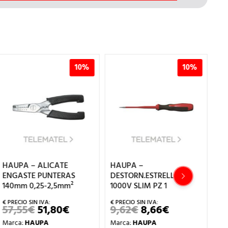
10%
10%
HAUPA – ALICATE
HAUPA –
HA
ENGASTE PUNTERAS
DESTORN.ESTRELLA
DE
140mm 0,25-2,5mm²
1000V SLIM PZ 1
10
57,55
€
51,80
€
9,62
€
8,66
€
8
EL
EL
EL
EL
PRECIO
PRECIO
PRECIO
PRECIO
Marca:
HAUPA
Marca:
HAUPA
Ma
ORIGINAL
ACTUAL
ORIGINAL
ACTUAL