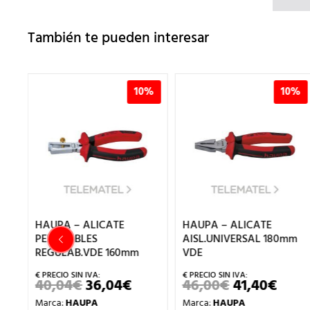
También te pueden interesar
0%
10%
10%
HAUPA – ALICATE
HAUPA – ALICATE
PELACABLES
AISL.UNIVERSAL 180mm
V
REGULAB.VDE 160mm
VDE
40,04
€
36,04
€
46,00
€
41,40
€
EL
EL
EL
EL
PRECIO
PRECIO
PRECIO
PREC
Marca:
HAUPA
Marca:
HAUPA
ORIGINAL
ACTUAL
ORIGINAL
ACT