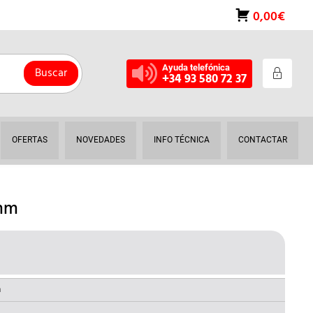
0,00€
Ayuda telefónica
Buscar
+34 93 580 72 37
OFERTAS
NOVEDADES
INFO TÉCNICA
CONTACTAR
mm
RECIO
AL
CTUAL
a
: