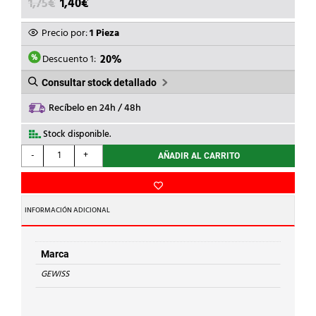
EL
EL
1,75
€
1,40
€
PRECIO
PRECIO
ORIGINAL
ACTUAL
Precio por:
1 Pieza
ERA:
ES:
1,75€.
1,40€.
Descuento 1:
20%
Consultar stock detallado
Recíbelo en 24h / 48h
Stock disponible.
GEWISS
-
+
AÑADIR AL CARRITO
-
TOMA
04
O
INFORMACIÓN ADICIONAL
08mm.
cantidad
Marca
GEWISS