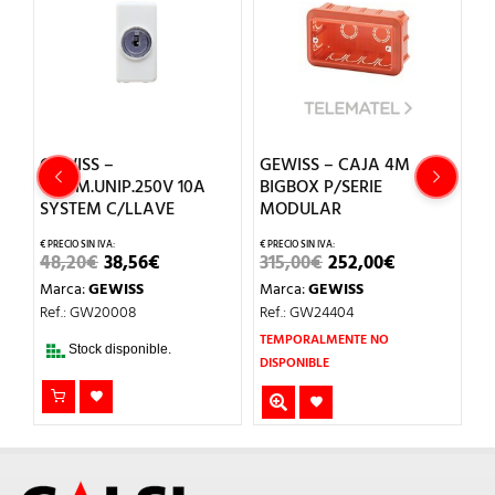
6A
GEWISS –
GEWISS – CAJA 4M
G
CONM.UNIP.250V 10A
BIGBOX P/SERIE
S
SYSTEM C/LLAVE
MODULAR
8
EL
EL
EL
EL
48,20
€
38,56
€
315,00
€
252,00
€
11
L
PRECIO
PRECIO
PRECIO
PRECIO
Marca:
GEWISS
Marca:
GEWISS
M
ORIGINAL
ACTUAL
ORIGINAL
ACTUAL
ERA:
ES:
ERA:
ES:
Ref.: GW20008
Ref.: GW24404
Re
48,20€.
38,56€.
315,00€.
252,00€.
TEMPORALMENTE NO
Stock disponible.
DISPONIBLE