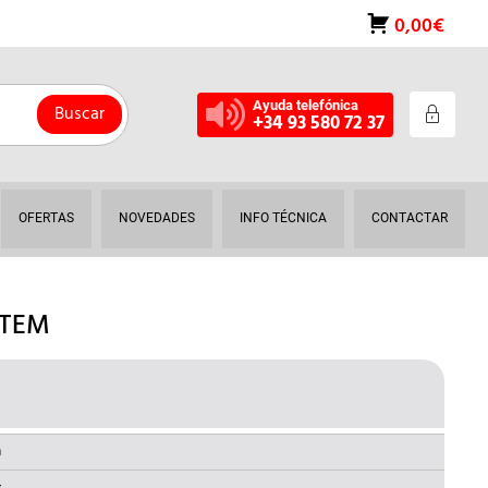
0,00€
Ayuda telefónica
Buscar
+34 93 580 72 37
OFERTAS
NOVEDADES
INFO TÉCNICA
CONTACTAR
STEM
EL
O
PRECIO
NAL
ACTUAL
a
ES: