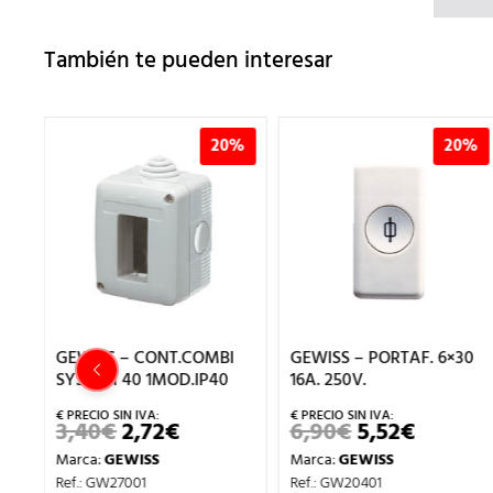
También te pueden interesar
%
20%
20%
 2
GEWISS – CONT.COMBI
GEWISS – PORTAF. 6×30
SYSTEM 40 1MOD.IP40
16A. 250V.
3,40
€
2,72
€
6,90
€
5,52
€
EL
EL
EL
EL
IO
PRECIO
PRECIO
PRECIO
PRECIO
Marca:
GEWISS
Marca:
GEWISS
AL
ORIGINAL
ACTUAL
ORIGINAL
ACTUA
ERA:
ES:
ERA:
ES:
Ref.: GW27001
Ref.: GW20401