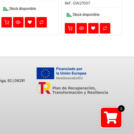
48,60€.
38,88€.
ERA:
ES:
Ref.: GW27007
16,70€.
13,36€.
Stock disponible.
Stock disponible.
iga, 92 | 08291
0