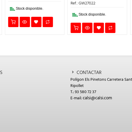
1,75€.
1,40€.
ERA:
ES:
Ref.: GW27022
10,30€.
8,24€.
Stock disponible.
Stock disponible.
S
CONTACTAR
Polígon Els Pinetons Carretera Sant
Ripollet
T.: 93 580 72 37
calsi@calsi.com
E-mail: