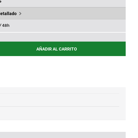
.
8,72€.
%
detallado
 / 48h
AÑADIR AL CARRITO