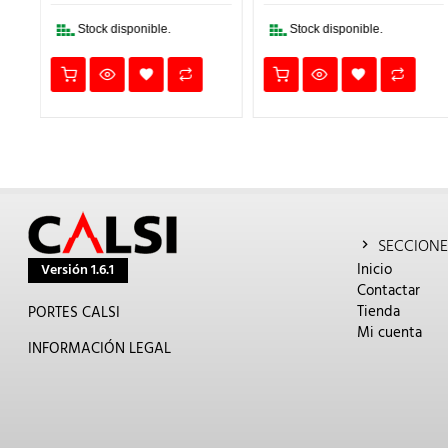
.
3,40€.
2,72€.
6,90€.
5,52€.
Stock disponible.
Stock disponible.
SECCIONE
Inicio
Versión 1.6.1
Contactar
Tienda
PORTES CALSI
Mi cuenta
INFORMACIÓN LEGAL