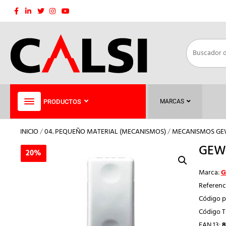
Saltar
al
contenido
PRODUCTOS
MARCAS
INICIO
/
04. PEQUEÑO MATERIAL (MECANISMOS)
/
MECANISMOS GE
GEWI
20%
20%
Marca:
G
Referenc
Código p
Código 
EAN 13:
8