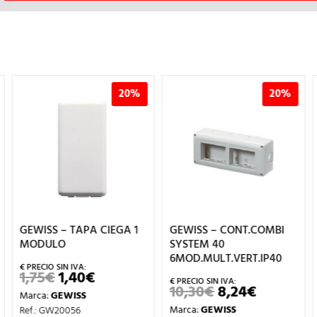
20%
20%
GEWISS – TAPA CIEGA 1
GEWISS – CONT.COMBI
MODULO
SYSTEM 40
6MOD.MULT.VERT.IP40
1,75
€
1,40
€
EL
EL
PRECIO
PRECIO
10,30
€
8,24
€
EL
EL
Marca:
GEWISS
L
ORIGINAL
ACTUAL
PRECIO
PRECIO
ERA:
ES:
Marca:
GEWISS
Ref.: GW20056
ORIGINAL
ACTUAL