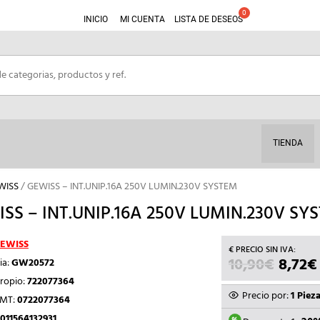
INICIO
MI CUENTA
LISTA DE DESEOS
TIENDA
WISS
/ GEWISS – INT.UNIP.16A 250V LUMIN.230V SYSTEM
SS – INT.UNIP.16A 250V LUMIN.230V SY
EWISS
10,90
€
EL
8,72
€
ia:
GW20572
PRECI
ropio:
722077364
ORIGI
Precio por:
1 Piez
TMT:
0722077364
ERA:
011564132931