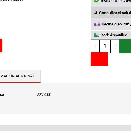
10,90€
Descuento 1:
20
Consultar stock 
Recíbelo en 24h
Stock disponible.
GEWISS
-
+
-
INT.UNIP.16A
250V
LUMIN.230V
SYSTEM
RMACIÓN ADICIONAL
cantidad
GEWISS
ca