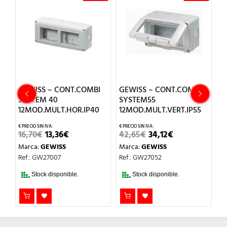
ISS – CONT.COMBI
GEWISS – CONT.COMBI
GEWISS – 
TEM 40
SYSTEM55
SYSTEM 40
OD.MULT.HOR.IP40
12MOD.MULT.VERT.IP55
6MOD.MULT
EL
EL
EL
EL
EL
0
€
13,36
€
42,65
€
34,12
€
10,30
€
8,2
PRECIO
PRECIO
PRECIO
PRECIO
PR
a:
GEWISS
Marca:
GEWISS
Marca:
GEWI
ORIGINAL
ACTUAL
ORIGINAL
ACTUAL
OR
ERA:
ES:
ERA:
ES:
ER
: GW27007
Ref.: GW27052
Ref.: GW2700
16,70€.
13,36€.
42,65€.
34,12€.
10,
Stock disponible.
Stock disponible.
Stock disp