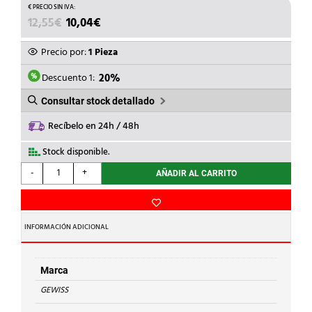
EL
EL
12,55
€
10,04
€
PRECIO
PRECIO
ORIGINAL
ACTUAL
Precio por:
1 Pieza
ERA:
ES:
12,55€.
10,04€.
Descuento 1:
20%
Consultar stock detallado
Recíbelo en 24h / 48h
Stock disponible.
GEWISS
-
+
AÑADIR AL CARRITO
-
CONM.3POS.1P-
10A
250V
INFORMACIÓN ADICIONAL
A-
A.SYSTEM
cantidad
Marca
GEWISS