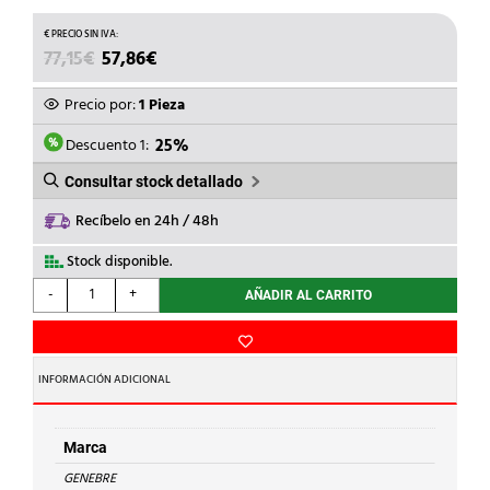
EL
EL
77,15
€
57,86
€
PRECIO
PRECIO
ORIGINAL
ACTUAL
Precio por:
1 Pieza
ERA:
ES:
77,15€.
57,86€.
Descuento 1:
25%
Consultar stock detallado
Recíbelo en 24h / 48h
Stock disponible.
GENEBRE
-
+
AÑADIR AL CARRITO
-
ELECTROVALVULA
CERRADA
220V
INFORMACIÓN ADICIONAL
3/8
402003
cantidad
Marca
GENEBRE