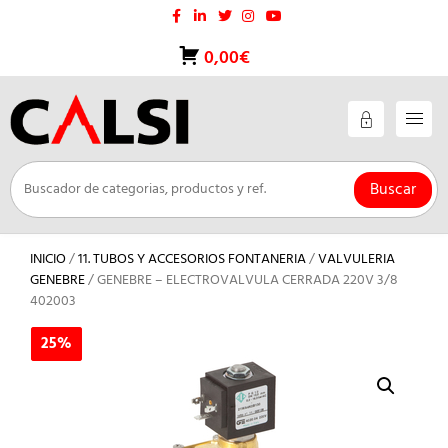
Saltar
al
contenido
0,00€
Buscar
INICIO
/
11. TUBOS Y ACCESORIOS FONTANERIA
/
VALVULERIA
GENEBRE
/ GENEBRE – ELECTROVALVULA CERRADA 220V 3/8
402003
25%
25%