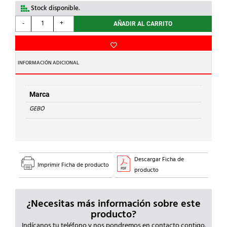
Stock disponible.
GEBO
-
+
AÑADIR AL CARRITO
-
TE
1.1/2"
ACERO
INFORMACIÓN ADICIONAL
cantidad
Marca
GEBO
Descargar Ficha de
Imprimir Ficha de producto
producto
¿Necesitas más información sobre este
producto?
Indícanos tu teléfono y nos pondremos en contacto contigo.