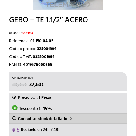
GEBO – TE 1.1/2″ ACERO
Marca:
GEBO
Referencia:
01.150.04.05
Código propio:
325001994
Código TMT:
0325001994
EAN 13:
4019576000365
EL
EL
38,35
€
32,60
€
PRECIO
PRECIO
ORIGINAL
ACTUAL
Precio por:
1 Pieza
ERA:
ES:
38,35€.
32,60€.
Descuento 1:
15%
Consultar stock detallado
Recíbelo en 24h / 48h