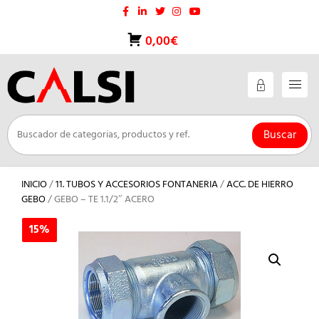
Saltar
al
contenido
0,00€
Buscar
INICIO
/
11. TUBOS Y ACCESORIOS FONTANERIA
/
ACC. DE HIERRO
GEBO
/ GEBO – TE 1.1/2″ ACERO
15%
15%