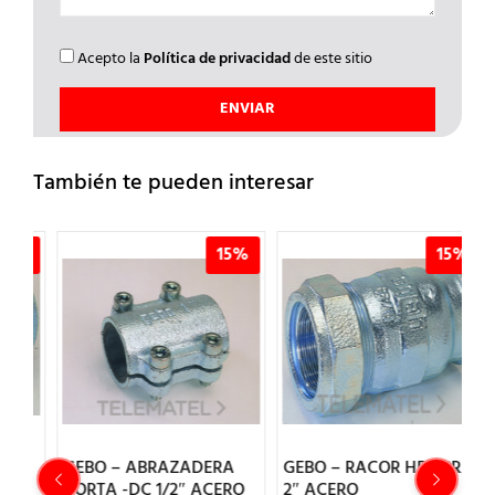
Acepto la
Política de privacidad
de este sitio
También te pueden interesar
%
15%
15%
O
GEBO – ABRAZADERA
GEBO – RACOR HEMBRA
G
CORTA -DC 1/2″ ACERO
2″ ACERO