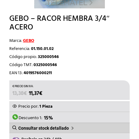
GEBO – RACOR HEMBRA 3/4″
ACERO
Marca:
GEBO
Referencia:
01.150.01.02
Código propio:
325000546
Código TMT:
0325000546
EAN 13:
4019576000211
EL
EL
13,38
€
11,37
€
PRECIO
PRECIO
ORIGINAL
ACTUAL
Precio por:
1 Pieza
ERA:
ES:
13,38€.
11,37€.
Descuento 1:
15%
Consultar stock detallado