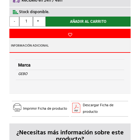
Recíbelo en 24h / 48h
Stock disponible.
GEBO
-
+
AÑADIR AL CARRITO
-
RACOR
HEMBRA
3/4"
INFORMACIÓN ADICIONAL
ACERO
cantidad
Marca
GEBO
Descargar Ficha de
Imprimir Ficha de producto
producto
¿Necesitas más información sobre este
producto?