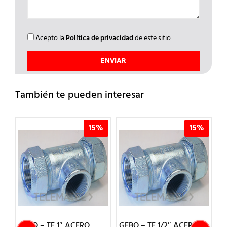
Acepto la
Política de privacidad
de este sitio
También te pueden interesar
%
15%
15%
A
GEBO – TE 1″ ACERO
GEBO – TE 1/2″ ACERO
G