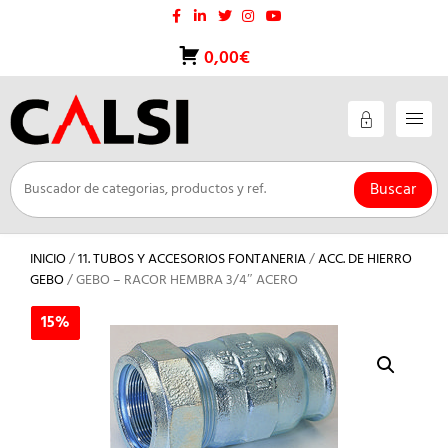
Saltar
al
contenido
0,00€
Buscar
INICIO
/
11. TUBOS Y ACCESORIOS FONTANERIA
/
ACC. DE HIERRO
GEBO
/ GEBO – RACOR HEMBRA 3/4″ ACERO
15%
15%