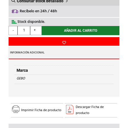
Consultar stock detallado
Recíbelo en 24h / 48h
Stock disponible.
GEBO
-
+
AÑADIR AL CARRITO
-
ABRAZADERA
CORTA
-
INFORMACIÓN ADICIONAL
DC
1.1/4"
ACERO
Marca
cantidad
GEBO
Descargar Ficha de
Imprimir Ficha de producto
producto