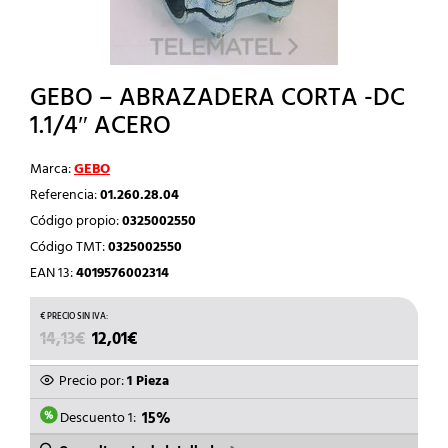
GEBO – ABRAZADERA CORTA -DC
1.1/4″ ACERO
Marca:
GEBO
Referencia:
01.260.28.04
Código propio:
0325002550
Código TMT:
0325002550
EAN 13:
4019576002314
EL
EL
14,13
€
12,01
€
PRECIO
PRECIO
ORIGINAL
ACTUAL
Precio por:
1 Pieza
ERA:
ES:
14,13€.
12,01€.
Descuento 1:
15%