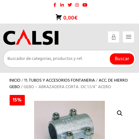
Saltar
al
contenido
0,00€
Buscar
INICIO
/
11. TUBOS Y ACCESORIOS FONTANERIA
/
ACC. DE HIERRO
GEBO
/ GEBO – ABRAZADERA CORTA -DC 1.1/4″ ACERO
15%
15%