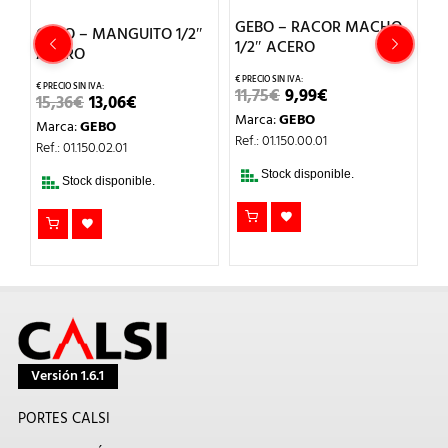
GEBO – RACOR MACHO
GEBO – MANGUITO 1/2″
G
1/2″ ACERO
ACERO
2
EL
EL
11,75
€
9,99
€
EL
EL
15,36
€
13,06
€
PRECIO
PRECIO
M
PRECIO
PRECIO
Marca:
GEBO
ORIGINAL
ACTUAL
Marca:
GEBO
ORIGINAL
ACTUAL
Re
O
ERA:
ES:
Ref.: 01.150.00.01
ERA:
ES:
Ref.: 01.150.02.01
AL
11,75€.
9,99€.
15,36€.
13,06€.
Stock disponible.
.
Stock disponible.
Versión 1.6.1
PORTES CALSI