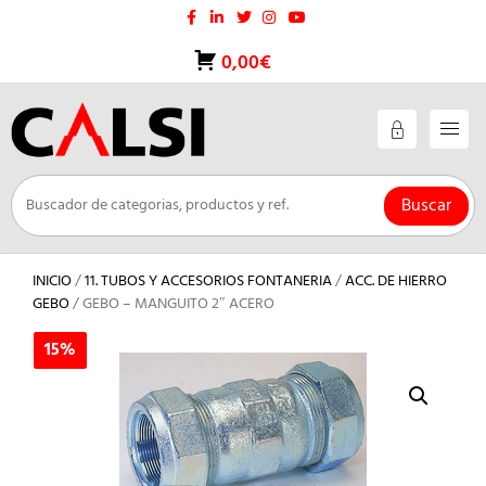
Saltar
al
contenido
0,00€
Buscar
INICIO
/
11. TUBOS Y ACCESORIOS FONTANERIA
/
ACC. DE HIERRO
GEBO
/ GEBO – MANGUITO 2″ ACERO
15%
15%