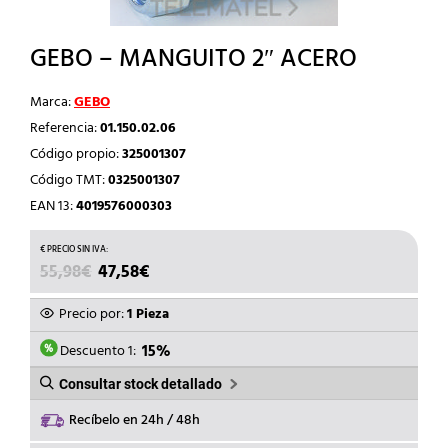
GEBO – MANGUITO 2″ ACERO
Marca:
GEBO
Referencia:
01.150.02.06
Código propio:
325001307
Código TMT:
0325001307
EAN 13:
4019576000303
EL
EL
55,98
€
47,58
€
PRECIO
PRECIO
ORIGINAL
ACTUAL
Precio por:
1 Pieza
ERA:
ES:
55,98€.
47,58€.
Descuento 1:
15%
Consultar stock detallado
Recíbelo en 24h / 48h