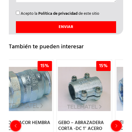
Acepto la
Política de privacidad
de este sitio
También te pueden interesar
5%
15%
15%
GEBO – MANGUITO 1.1/2″
RA
GEBO – ABRAZADERA
ACERO
CORTA -DC 1″ ACERO