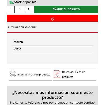
Stock disponible.
GEBO
-
+
AÑADIR AL CARRITO
-
MANGUITO
2"
ACERO
INFORMACIÓN ADICIONAL
cantidad
Marca
GEBO
Descargar Ficha de
Imprimir Ficha de producto
producto
¿Necesitas más información sobre este
producto?
Indícanos tu teléfono y nos pondremos en contacto contigo.