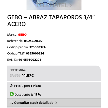
GEBO – ABRAZ.TAPAPOROS 3/4″
ACERO
Marca:
GEBO
Referencia:
01.252.28.02
Código propio:
325000324
Código TMT:
0325000324
EAN 13:
4019576002208
EL
EL
17,61
€
14,97
€
PRECIO
PRECIO
ORIGINAL
ACTUAL
Precio por:
1 Pieza
ERA:
ES:
17,61€.
14,97€.
Descuento 1:
15%
Consultar stock detallado