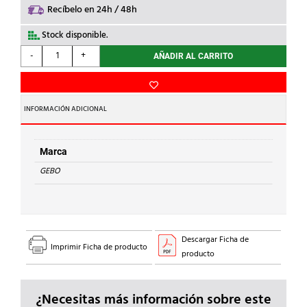
Recíbelo en 24h / 48h
Stock disponible.
GEBO
-
+
AÑADIR AL CARRITO
-
ABRAZ.TAPAPOROS
3/4"
ACERO
INFORMACIÓN ADICIONAL
cantidad
Marca
GEBO
Descargar Ficha de
Imprimir Ficha de producto
producto
¿Necesitas más información sobre este