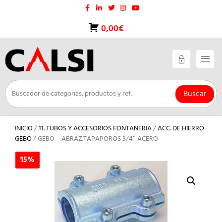
Saltar
al
contenido
0,00€
Buscar
INICIO
/
11. TUBOS Y ACCESORIOS FONTANERIA
/
ACC. DE HIERRO
GEBO
/ GEBO – ABRAZ.TAPAPOROS 3/4″ ACERO
15%
15%