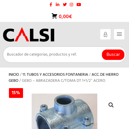
Saltar
al
contenido
0,00€
Buscar
INICIO
/
11. TUBOS Y ACCESORIOS FONTANERIA
/
ACC. DE HIERRO
GEBO
/ GEBO – ABRAZADERA C/TOMA DT 1×1/2″ ACERO
15%
15%