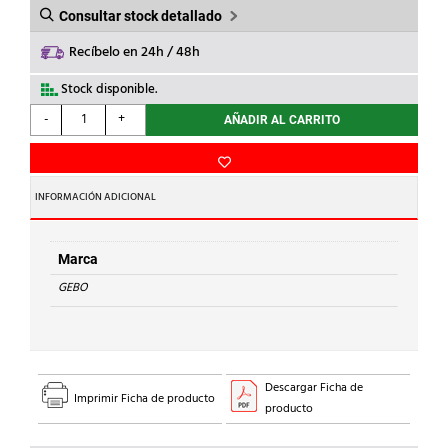
Consultar stock detallado
Recíbelo en 24h / 48h
Stock disponible.
GEBO
-
+
AÑADIR AL CARRITO
-
ABRAZADERA
C/TOMA
DT
INFORMACIÓN ADICIONAL
1x1/2"
ACERO
cantidad
Marca
GEBO
Descargar Ficha de
Imprimir Ficha de producto
producto