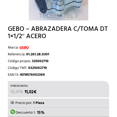
GEBO – ABRAZADERA C/TOMA DT
1×1/2″ ACERO
Marca:
GEBO
Referencia:
01.261.28.0301
Código propio:
325002710
Código TMT:
0325002710
EAN 13:
4019576002369
EL
EL
12,97
€
11,02
€
PRECIO
PRECIO
ORIGINAL
ACTUAL
Precio por:
1 Pieza
ERA:
ES:
12,97€.
11,02€.
Descuento 1:
15%