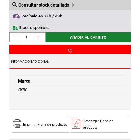
Consultar stock detallado
Recíbelo en 24h / 48h
Stock disponible.
GEBO
-
+
AÑADIR AL CARRITO
-
ABRAZADERA
C/TOMA
DT
INFORMACIÓN ADICIONAL
1/2x1/2"
ACERO
cantidad
Marca
GEBO
Descargar Ficha de
Imprimir Ficha de producto
producto