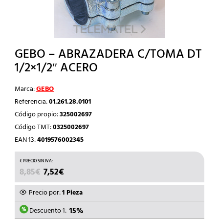
GEBO – ABRAZADERA C/TOMA DT
1/2×1/2″ ACERO
Marca:
GEBO
Referencia:
01.261.28.0101
Código propio:
325002697
Código TMT:
0325002697
EAN 13:
4019576002345
EL
EL
8,85
€
7,52
€
PRECIO
PRECIO
ORIGINAL
ACTUAL
Precio por:
1 Pieza
ERA:
ES:
8,85€.
7,52€.
Descuento 1:
15%