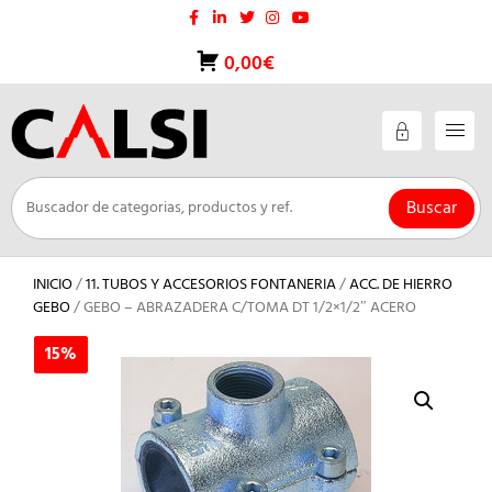
Saltar
al
contenido
0,00€
Buscar
INICIO
/
11. TUBOS Y ACCESORIOS FONTANERIA
/
ACC. DE HIERRO
GEBO
/ GEBO – ABRAZADERA C/TOMA DT 1/2×1/2″ ACERO
15%
15%