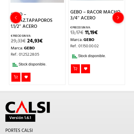
GEBO – RACOR MACHO
G
GEBO –
3/4″ ACERO
A
O
ABRAZ.TAPAPOROS
1.1/2″ ACERO
EL
EL
13,17
€
11,19
€
2
PRECIO
PRECIO
EL
EL
Marca:
GEBO
29,33
€
24,93
€
ORIGINAL
ACTUAL
M
PRECIO
PRECIO
ERA:
ES:
Ref.: 01.150.00.02
Marca:
GEBO
Re
ORIGINAL
ACTUAL
13,17€.
11,19€.
ERA:
ES:
Ref.: 01.252.28.05
Stock disponible.
29,33€.
24,93€.
Stock disponible.
Versión 1.6.1
PORTES CALSI