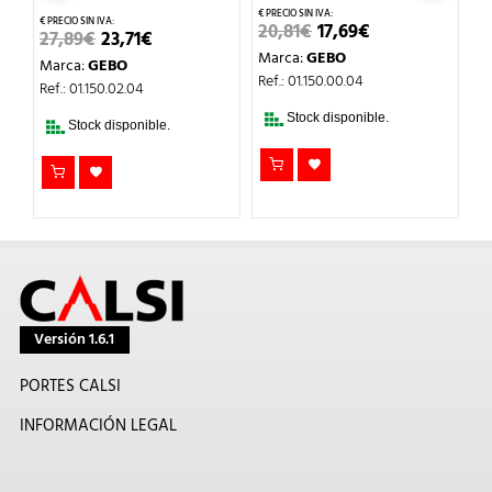
EL
EL
20,81
€
17,69
€
11
EL
EL
27,89
€
23,71
€
PRECIO
PRECIO
PRECIO
PRECIO
O
Marca:
GEBO
M
ORIGINAL
ACTUAL
Marca:
GEBO
ORIGINAL
ACTUAL
L
ERA:
ES:
Ref.: 01.150.00.04
Re
ERA:
ES:
Ref.: 01.150.02.04
20,81€.
17,69€.
27,89€.
23,71€.
Stock disponible.
Stock disponible.
Versión 1.6.1
PORTES CALSI
INFORMACIÓN LEGAL