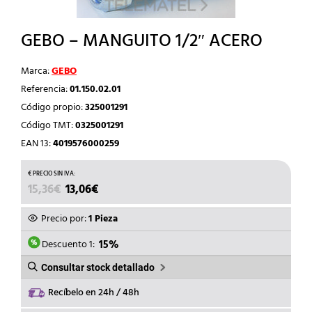
GEBO – MANGUITO 1/2″ ACERO
Marca:
GEBO
Referencia:
01.150.02.01
Código propio:
325001291
Código TMT:
0325001291
EAN 13:
4019576000259
EL
EL
15,36
€
13,06
€
PRECIO
PRECIO
ORIGINAL
ACTUAL
Precio por:
1 Pieza
ERA:
ES:
15,36€.
13,06€.
Descuento 1:
15%
Consultar stock detallado
Recíbelo en 24h / 48h