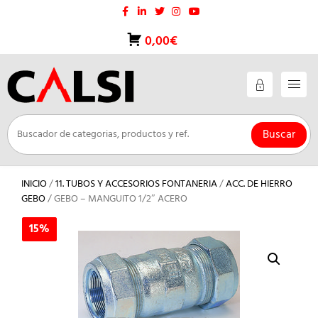
Saltar
al
contenido
0,00€
Buscar
INICIO
/
11. TUBOS Y ACCESORIOS FONTANERIA
/
ACC. DE HIERRO
GEBO
/ GEBO – MANGUITO 1/2″ ACERO
15%
15%