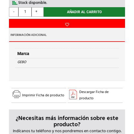
Stock disponible.
GEBO
-
+
AÑADIR AL CARRITO
-
MANGUITO
1/2"
ACERO
INFORMACIÓN ADICIONAL
cantidad
Marca
GEBO
Descargar Ficha de
Imprimir Ficha de producto
producto
¿Necesitas más información sobre este
producto?
Indícanos tu teléfono y nos pondremos en contacto contigo.