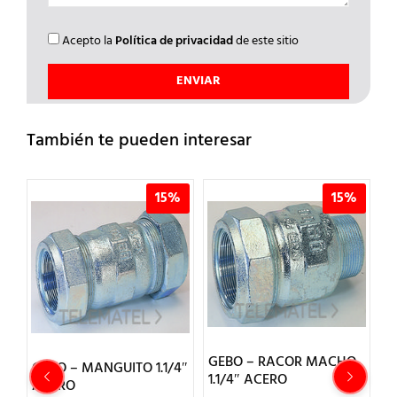
Acepto la
Política de privacidad
de este sitio
También te pueden interesar
%
15%
15%
GEBO – RACOR MACHO
G
GEBO – MANGUITO 1.1/4″
A
1.1/4″ ACERO
1
ACERO