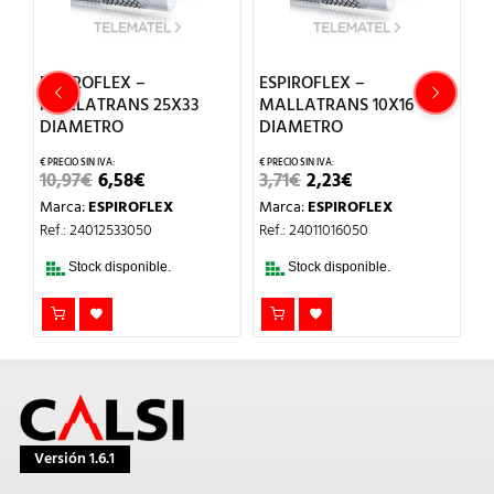
ESPIROFLEX –
ESPIROFLEX –
E
MALLATRANS 25X33
MALLATRANS 10X16
M
DIAMETRO
DIAMETRO
D
EL
EL
EL
EL
10,97
€
6,58
€
3,71
€
2,23
€
5
PRECIO
PRECIO
PRECIO
PRECIO
Marca:
ESPIROFLEX
Marca:
ESPIROFLEX
M
ORIGINAL
ACTUAL
ORIGINAL
ACTUAL
ERA:
ES:
ERA:
ES:
Ref.: 24012533050
Ref.: 24011016050
Re
10,97€.
6,58€.
3,71€.
2,23€.
Stock disponible.
Stock disponible.
Versión 1.6.1