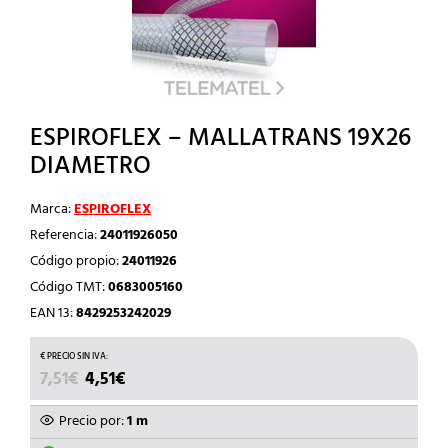
ESPIROFLEX – MALLATRANS 19X26
DIAMETRO
Marca:
ESPIROFLEX
Referencia:
24011926050
Código propio:
24011926
Código TMT:
0683005160
EAN 13:
8429253242029
EL
EL
7,51
€
4,51
€
PRECIO
PRECIO
ORIGINAL
ACTUAL
Precio por:
1 m
ERA:
ES: