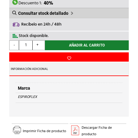
7,51€.
4,51€.
Descuento 1:
40%
Consultar stock detallado
Recíbelo en 24h / 48h
Stock disponible.
ESPIROFLEX
-
+
AÑADIR AL CARRITO
-
MALLATRANS
19X26
DIAMETRO
INFORMACIÓN ADICIONAL
cantidad
Marca
ESPIROFLEX
Descargar Ficha de
Imprimir Ficha de producto
producto