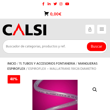
Saltar
al
contenido
0,00€
Buscar
INICIO
/
11. TUBOS Y ACCESORIOS FONTANERIA
/
MANGUERAS
ESPIROFLEX
/ ESPIROFLEX – MALLATRANS 19X26 DIAMETRO
40%
40%