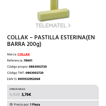
COLLAK – PASTILLA ESTERINA(EN
BARRA 200g)
Marca:
COLLAK
Referencia:
78601
Código propio:
0863002720
Código TMT:
0863002720
EAN 13:
8413532952068
EL
EL
4,42
€
3,76
€
PRECIO
PRECIO
ORIGINAL
ACTUAL
Precio por:
1 Pieza