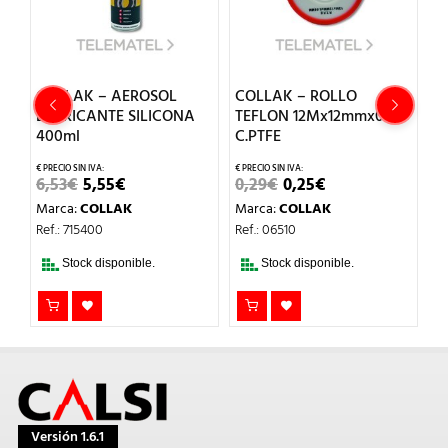
COLLAK – AEROSOL
COLLAK – ROLLO
C
LUBRICANTE SILICONA
TEFLON 12Mx12mmx0.76
A
400ml
C.PTFE
1
EL
EL
EL
EL
6,53
€
5,55
€
0,29
€
0,25
€
4
PRECIO
PRECIO
PRECIO
PRECIO
Marca:
COLLAK
Marca:
COLLAK
M
ORIGINAL
ACTUAL
ORIGINAL
ACTUAL
ERA:
ES:
ERA:
ES:
Ref.: 715400
Ref.: 06510
Re
6,53€.
5,55€.
0,29€.
0,25€.
Stock disponible.
Stock disponible.
Versión 1.6.1