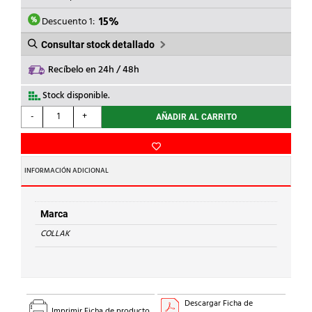
ERA:
ES:
4,42€.
3,76€.
Descuento 1:
15%
Consultar stock detallado
Recíbelo en 24h / 48h
Stock disponible.
COLLAK
-
+
AÑADIR AL CARRITO
-
PASTILLA
ESTERINA(EN
BARRA
INFORMACIÓN ADICIONAL
200g)
cantidad
Marca
COLLAK
Descargar Ficha de
Imprimir Ficha de producto