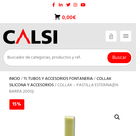
Saltar
al
contenido
0,00€
Buscar
INICIO
/
11. TUBOS Y ACCESORIOS FONTANERIA
/
COLLAK
SILICONA Y ACCESORIOS
/ COLLAK – PASTILLA ESTERINA(EN
BARRA 200G)
15%
15%