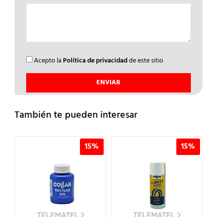
Acepto la
Política de privacidad
de este sitio
También te pueden interesar
%
15%
15%