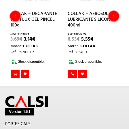
COLLAK – DECAPANTE
COLLAK – AEROSOL
C
TOT-FLUX GEL PINCEL
LUBRICANTE SILICONA
L
100g
400ml
4
EL
EL
EL
EL
3,69
€
3,14
€
6,53
€
5,55
€
5
O
PRECIO
PRECIO
PRECIO
PRECIO
Marca:
COLLAK
Marca:
COLLAK
M
L
ORIGINAL
ACTUAL
ORIGINAL
ACTUAL
ERA:
ES:
ERA:
ES:
Ref.: 297100TP
Ref.: 715400
Re
3,69€.
3,14€.
6,53€.
5,55€.
Stock disponible.
Stock disponible.
Versión 1.6.1
PORTES CALSI