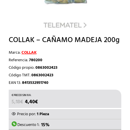
COLLAK – CAÑAMO MADEJA 200g
Marca:
COLLAK
Referencia:
780200
Código propio:
0863002423
Código TMT:
0863002423
EAN 13:
8413532951740
EL
EL
5,18
€
4,40
€
PRECIO
PRECIO
ORIGINAL
ACTUAL
Precio por:
1 Pieza
ERA:
ES:
5,18€.
4,40€.
Descuento 1:
15%