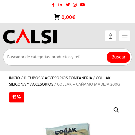
Saltar
al
contenido
0,00€
Buscar
INICIO
/
11. TUBOS Y ACCESORIOS FONTANERIA
/
COLLAK
SILICONA Y ACCESORIOS
/ COLLAK – CAÑAMO MADEJA 200G
15%
15%